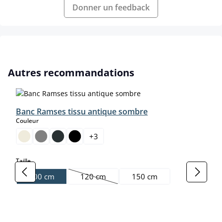
Donner un feedback
Ignorer la galerie de produits
Autres recommandations
Banc Ramses tissu antique sombre
select
Couleur
+
3
select
Taille
100 cm
120 cm
150 cm
(Cette option n'est pas disponible pour le 