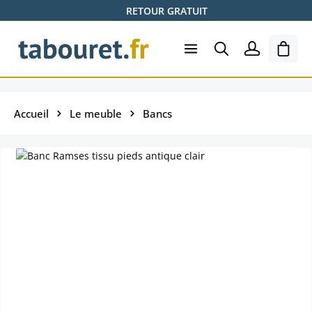
RETOUR GRATUIT
Passer au contenu principal
Le pa
Accueil
Le meuble
Bancs