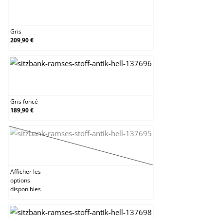
Gris
Gris
209,90 €
Gris foncé
Gris foncé
189,90 €
Jaune
(Cette option n'est pas disponible pour le mome
Afficher les
options
disponibles