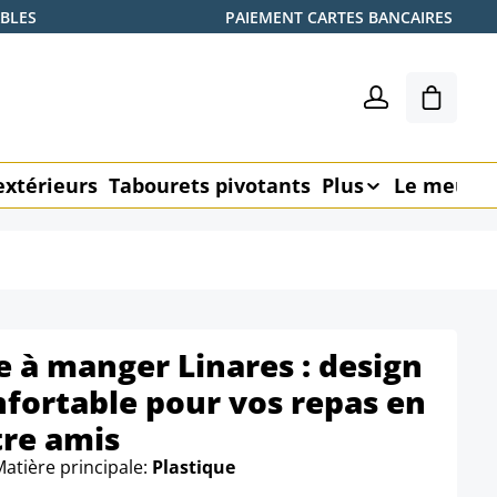
ABLES
PAIEMENT CARTES BANCAIRES
Le pani
extérieurs
Tabourets pivotants
Plus
Le meubl
e à manger Linares : design
nfortable pour vos repas en
tre amis
Matière principale:
Plastique