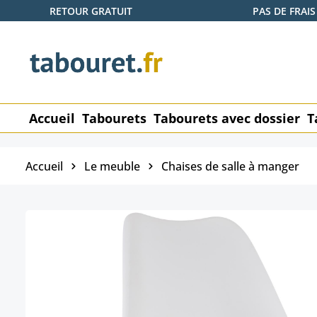
RETOUR GRATUIT
PAS DE FRAIS
ser au contenu principal
Passer à la recherche
Passer à la navigation principale
Accueil
Tabourets
Tabourets avec dossier
T
Accueil
Le meuble
Chaises de salle à manger