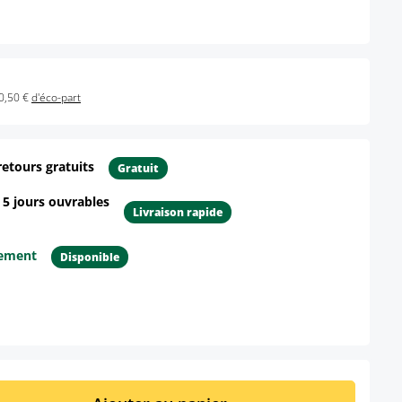
0,50 €
d'éco-part
retours gratuits
Gratuit
- 5 jours ouvrables
Livraison rapide
tement
Disponible
ur le produit
it : Entrez la quantité souhaitée ou util