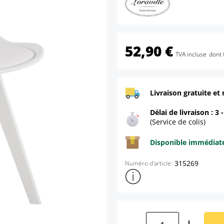
52,90 €
TVA incluse
dont 
Livraison gratuite et 
Délai de livraison : 3 
(Service de colis)
Disponible immédia
315269
Numéro d'article:
Afficher plus d'informations s
Quantité de produ