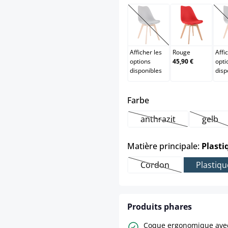
Orange
Rouge
(Cette option n'est pas
Afficher les
Rouge
Affi
options
45,90 €
opti
disponibles
disp
select
Farbe
anthrazit
gelb
(Cette option n'est 
(Cett
Matière principale:
Plasti
Cordon
Plastiqu
(Cette option n'est p
Produits phares
Coque ergonomique ave