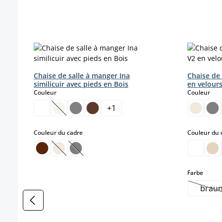
Ignorer la galerie de produits
Chaise de salle à manger Ina
Chaise de
similicuir avec pieds en Bois
en velour
select
sele
Couleur
Couleur
+
1
(Cette option n'est pas disponible pour le momen
select
Couleur du cadre
Couleur du 
(Cette option n'est pas disponible pour le momen
(Cette option n'est pas disponible pour le 
select
Farbe
brau
(Ce