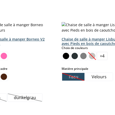
 salle à manger Borneo V2
Chaise de salle à manger Lisb
s
avec Pieds en bois de caoutc
ct
select
Choix de couleurs
+
4
t.)
(Cette option
select
select
cadre
Matière principale
Tissu
Velours
t.)
moment.)
(Cette option n'est pas 
n
dunkelgrau
tte option n'est pas disponible pour le moment.)
(Cette option n'est pas disponible pour le moment.)