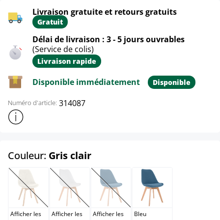
Livraison gratuite et retours gratuits
Gratuit
Délai de livraison : 3 - 5 jours ouvrables
(Service de colis)
Livraison rapide
Disponible immédiatement
Disponible
314087
Numéro d'article:
Afficher plus d'informations sur le produit
select
Couleur:
Gris clair
Beige
Blanc
Blanc / Blanc
Bleu
(Cette option n'est pas disponible pour le moment.)
(Cette option n'est pas disponible pour le moment.)
(Cette option n'est pas disponible po
Afficher les
Afficher les
Afficher les
Bleu