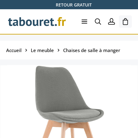
RETOUR GRATUIT
Passer au contenu principal
Le pa
Accueil
Le meuble
Chaises de salle à manger