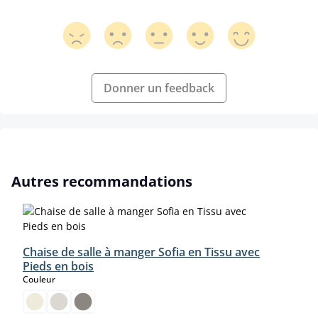
Donner un feedback
Ignorer la galerie de produits
Autres recommandations
Chaise de salle à manger Sofia en Tissu avec
Pieds en bois
select
Couleur