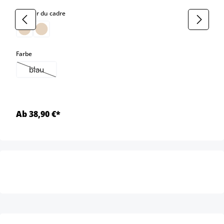
select
Couleur du cadre
select
Farbe
blau
(Cette option n'est pas disponible pour le moment.)
Ab 38,90 €*