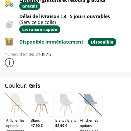
Gratuit
Délai de livraison : 3 - 5 jours ouvrables
(Service de colis)
Livraison rapide
Disponible immédiatement
Disponible
310575
Numéro d'article:
Afficher plus d'informations sur le produit
select
Couleur:
Gris
Beige
Blanc
Blanc / Blanc
Bleu
(Cette option n'est pas disponible pour le moment.)
(Cette option n'est pas
Afficher les
Blanc
Blanc
/
Blanc
Afficher les
options
47,90 €
52,90 €
options
disponibles
disponibles