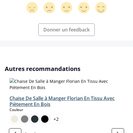
Donner un feedback
Ignorer la galerie de produits
Autres recommandations
Chaise De Salle à Manger Florian En Tissu Avec
Piètement En Bois
select
Couleur
+
2