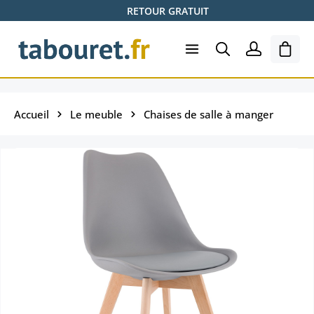
RETOUR GRATUIT
Passer au contenu principal
Le pa
Accueil
Le meuble
Chaises de salle à manger