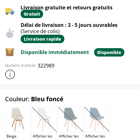
Livraison gratuite et retours gratuits
Gratuit
Délai de livraison : 3 - 5 jours ouvrables
(Service de colis)
Livraison rapide
Disponible immédiatement
Disponible
322989
Numéro d'article:
Afficher plus d'informations sur le produit
select
Couleur:
Bleu foncé
Beige
Blanc
Blanc / Blanc
Bleu
(Cette option n'est pas disponible pour le moment.)
(Cette option n'est pas disponible po
(Cette option n'est pas
Beige
Afficher les
Afficher les
Afficher les