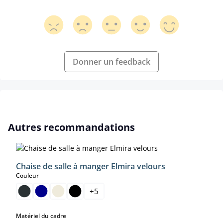
Donner un feedback
Ignorer la galerie de produits
Autres recommandations
Chaise de salle à manger Elmira velours
select
Couleur
+
5
select
Matériel du cadre