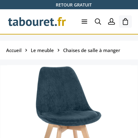
RETOUR GRATUIT
Passer au contenu principal
Le pa
Accueil
Le meuble
Chaises de salle à manger