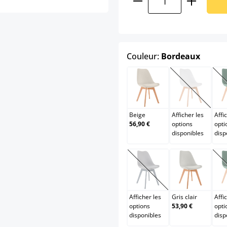
select
Couleur:
Bordeaux
Beige
Blanc
(Cette opt
Beige
Afficher les
Affi
56,90 €
options
opti
disponibles
disp
Gris / Gris
Gris clair
(Cette option n'est pas
Afficher les
Gris clair
Affi
options
53,90 €
opti
disponibles
disp