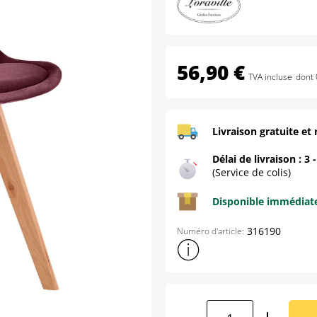
56,90 €
TVA incluse
dont 
Livraison gratuite et 
Délai de livraison : 3 
(Service de colis)
Disponible immédia
316190
Numéro d'article:
Afficher plus d'informations s
Quantité de produ