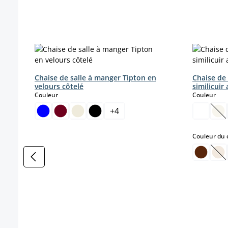
Ignorer la galerie de produits
Chaise de salle à manger Tipton en
Chaise de 
velours côtelé
similicuir
select
sele
Couleur
Couleur
+
4
(Ce
Couleur du 
(Ce