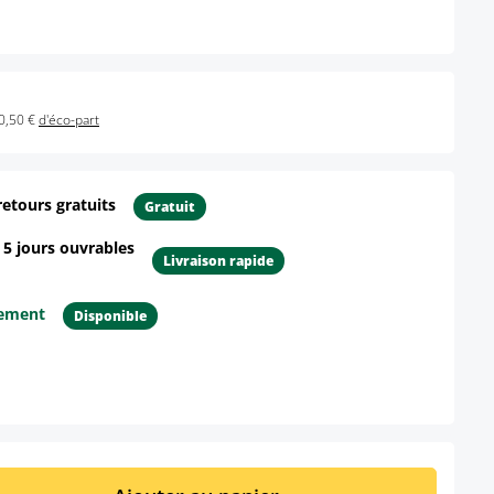
0,50 €
d'éco-part
retours gratuits
Gratuit
- 5 jours ouvrables
Livraison rapide
tement
Disponible
ur le produit
it : Entrez la quantité souhaitée ou util