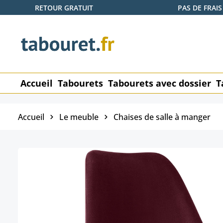
RETOUR GRATUIT
PAS DE FRAIS
ser au contenu principal
Passer à la recherche
Passer à la navigation principale
Accueil
Tabourets
Tabourets avec dossier
T
Accueil
Le meuble
Chaises de salle à manger