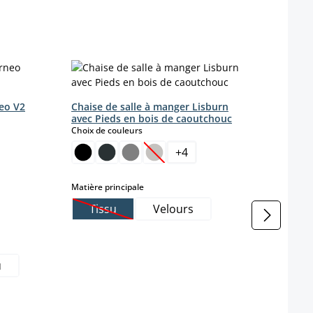
neo V2
Chaise de salle à manger Lisburn
Chais
avec Pieds en bois de caoutchouc
en ve
select
Choix de couleurs
Coule
+
4
onible pour le moment.)
 disponible pour le moment.)
t pas disponible pour le moment.)
(Cette option n'est pas disponibl
(Ce
select
Matière principale
Coule
Tissu
Velours
(Cette option n'est pas disponible pour le m
(Ce
Farbe
u
b