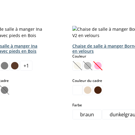
salle à manger Ina
Chaise de salle à manger Bor
 avec pieds en Bois
en velours
ct
select
Couleur
+
1
tte option n'est pas disponible pour le moment.)
(Cette option n'est pas disp
(Cette option n'est pas
(Cette option n'es
select
select
cadre
Couleur du cadre
tte option n'est pas disponible pour le moment.)
(Cette option n'est pas disponible pour le moment.)
select
Farbe
braun
dunkelgra