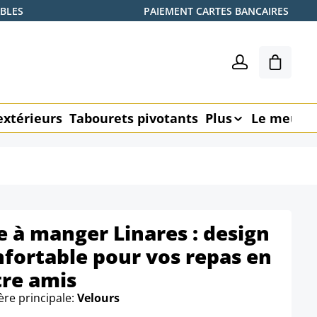
ABLES
PAIEMENT CARTES BANCAIRES
Le pani
extérieurs
Tabourets pivotants
Plus
Le meubl
e à manger Linares : design
nfortable pour vos repas en
tre amis
ère principale:
Velours