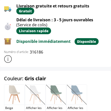
Livraison gratuite et retours gratuits
Gratuit
Délai de livraison : 3 - 5 jours ouvrables
(Service de colis)
Livraison rapide
Disponible immédiatement
Disponible
316186
Numéro d'article:
Afficher plus d'informations sur le produit
select
Couleur:
Gris clair
Beige
Blanc
Blanc / Blanc
Bleu
(Cette option n'est pas disponible pour le moment.)
(Cette option n'est pas disponible po
(Cette option n'est pas
Beige
Afficher les
Afficher les
Afficher les