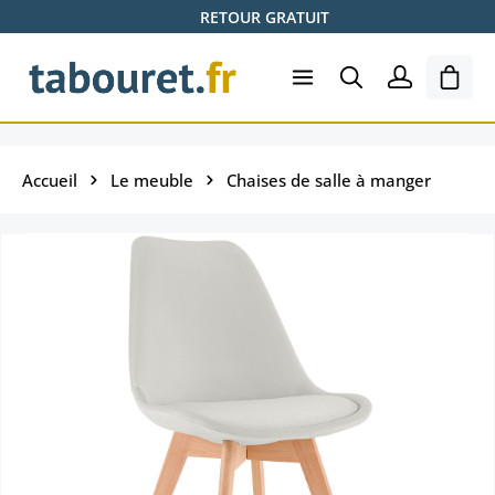
RETOUR GRATUIT
Passer au contenu principal
Le pa
Accueil
Le meuble
Chaises de salle à manger