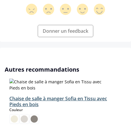
Donner un feedback
Ignorer la galerie de produits
Autres recommandations
Chaise de salle à manger Sofia en Tissu avec
Pieds en bois
select
Couleur