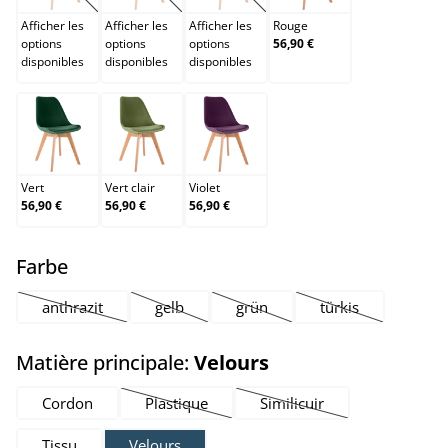
Afficher les
Afficher les
Afficher les
Rouge
options
options
options
56,90 €
disponibles
disponibles
disponibles
Vert
Vert clair
Violet
Vert
Vert clair
Violet
56,90 €
56,90 €
56,90 €
select
Farbe
anthrazit
gelb
grün
türkis
(Cette option n'est pas disponible pour le moment.)
(Cette option n'est pas disponible pour le mom
(Cette option n'est pas disponib
(Cette option n'es
select
Matière principale:
Velours
Cordon
Plastique
Similicuir
(Cette option n'est pas disponible pour le mo
(Cette option n'est pas di
Tissu
Velours