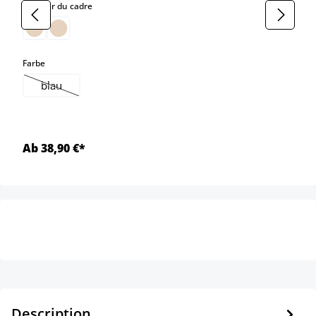
select
Couleur du cadre
select
Farbe
blau
(Cette option n'est pas disponible pour le moment.)
Ab 38,90 €*
Description