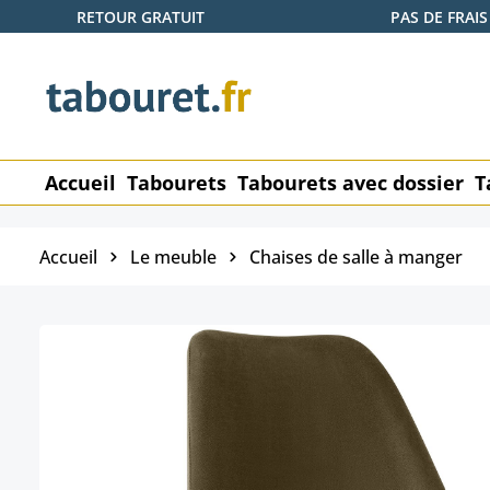
RETOUR GRATUIT
PAS DE FRAIS
ser au contenu principal
Passer à la recherche
Passer à la navigation principale
Accueil
Tabourets
Tabourets avec dossier
T
Accueil
Le meuble
Chaises de salle à manger