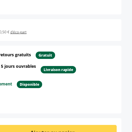
0,50 €
d'éco-part
retours gratuits
Gratuit
- 5 jours ouvrables
Livraison rapide
tement
Disponible
ur le produit
it : Entrez la quantité souhaitée ou util