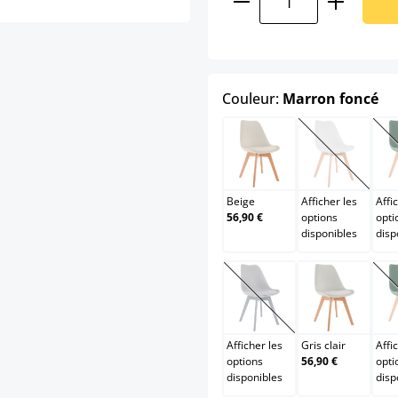
se
Couleur:
Marron foncé
Beige
Blanc
(Cette opt
Beige
Afficher les
Affi
56,90 €
options
opti
disponibles
disp
Gris / Gris
Gris clair
(Cette option n'est pas
Afficher les
Gris clair
Affi
options
56,90 €
opti
disponibles
disp