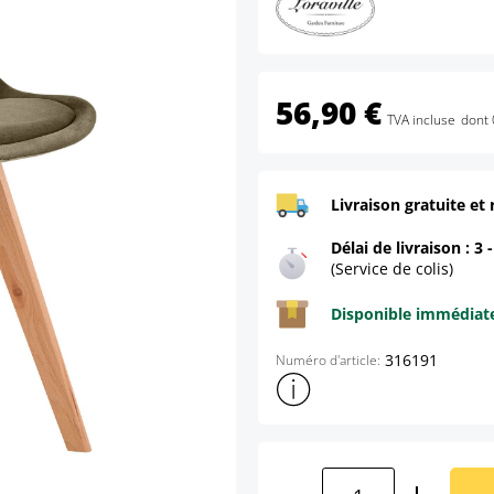
56,90 €
TVA incluse
dont 
Livraison gratuite et 
Délai de livraison : 3 
(Service de colis)
Disponible immédia
316191
Numéro d'article:
Afficher plus d'informations s
Quantité de produ