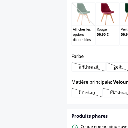
Orange
Rouge
(Cette option n'est pas
Afficher les
Rouge
Vert
options
56,90 €
56,9
disponibles
select
Farbe
anthrazit
gelb
(Cette option n'est 
(Cett
Matière principale:
Velour
Cordon
Plastiqu
(Cette option n'est p
(Cet
Produits phares
Coque ergonomique ave