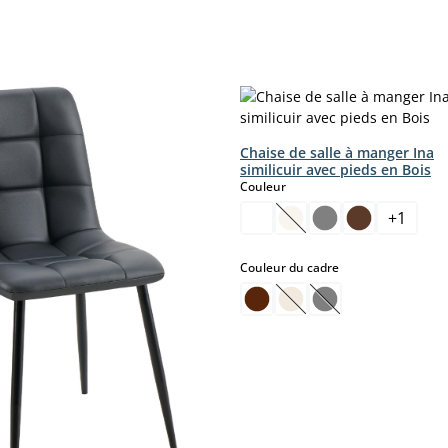
Chaise de salle à manger Ina
similicuir avec pieds en Bois
select
Couleur
+
1
(Cette option n'est pas
select
Couleur du cadre
(Cette option n'est pas
(Cette option n'es