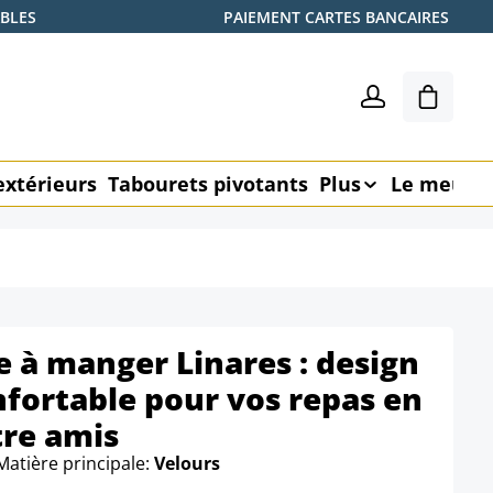
ABLES
PAIEMENT CARTES BANCAIRES
Le pani
extérieurs
Tabourets pivotants
Plus
Le meubl
e à manger Linares : design
nfortable pour vos repas en
tre amis
Matière principale:
Velours