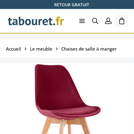
RETOUR GRATUIT
Passer au contenu principal
Le pa
Accueil
Le meuble
Chaises de salle à manger