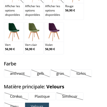
Afficher les
Afficher les
Afficher les
Rouge
options
options
options
56,90 €
disponibles
disponibles
disponibles
Vert
Vert clair
Violet
Vert
Vert clair
Violet
56,90 €
56,90 €
56,90 €
select
Farbe
anthrazit
gelb
grün
türkis
(Cette option n'est pas disponible pour le moment.)
(Cette option n'est pas disponible pour le mom
(Cette option n'est pas disponib
(Cette option n'es
select
Matière principale:
Velours
Cordon
Plastique
Similicuir
(Cette option n'est pas disponible pour le moment.)
(Cette option n'est pas di
Tissu
Velours