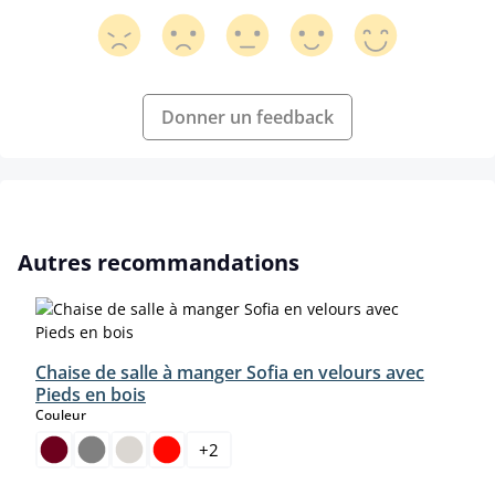
Donner un feedback
Ignorer la galerie de produits
Autres recommandations
Chaise de salle à manger Sofia en velours avec
Pieds en bois
select
Couleur
+
2