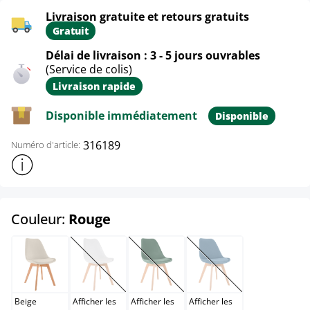
Livraison gratuite et retours gratuits
Gratuit
Délai de livraison : 3 - 5 jours ouvrables
(Service de colis)
Livraison rapide
Disponible immédiatement
Disponible
316189
Numéro d'article:
Afficher plus d'informations sur le produit
select
Couleur:
Rouge
Beige
Blanc
Blanc / Blanc
Bleu
(Cette option n'est pas disponible pour le moment.)
(Cette option n'est pas disponible po
(Cette option n'est pas
Beige
Afficher les
Afficher les
Afficher les