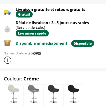
Livraison gratuite et retours gratuits
Gratuit
Délai de livraison : 3 - 5 jours ouvrables
(Service de colis)
Livraison rapide
Disponible immédiatement
Disponible
308998
Numéro d'article:
Afficher plus d'informations sur le produit
select
Couleur:
Crème
Crème
Gris
Gris foncé
Noir