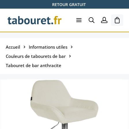
RETOUR GRATUIT
Passer au contenu principal
Le pa
Accueil
Informations utiles
Couleurs de tabourets de bar
Tabouret de bar anthracite