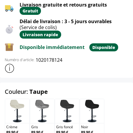
Livraison gratuite et retours gratuits
Gratuit
Délai de livraison : 3 - 5 jours ouvrables
(Service de colis)
Livraison rapide
Disponible immédiatement
Disponible
1020178124
Numéro d'article:
Afficher plus d'informations sur le produit
select
Couleur:
Taupe
Crème
Gris
Gris foncé
Noir
Crème
Gris
Gris foncé
Noir
89,90 €
89,90 €
89,90 €
89,90 €