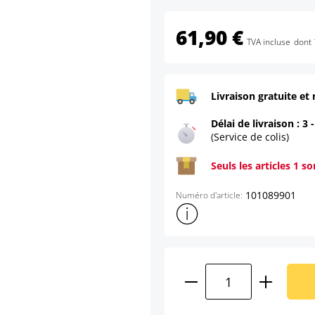
61,90 €
TVA incluse
dont 
Livraison gratuite et 
Délai de livraison : 3 
(Service de colis)
Seuls les articles 1 s
101089901
Numéro d'article:
Afficher plus d'informations s
Quantité de produ