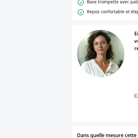
Base trompette avec pati
Repos confortable et élé
E
v
r
C
Dans quelle mesure cette p