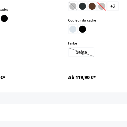
+
2
(Cette option n'est pas disp
(Cette option
select
cadre
select
Couleur du cadre
select
Farbe
beige
(Cette option n'est pas 
 €*
Ab 119,90 €*
Détails
Détails