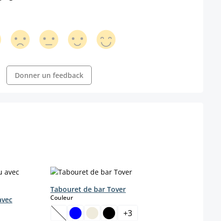
Donner un feedback
Tabouret de bar Tover
select
Couleur
avec
Tabou
+
3
Métal
(Cette option n'est pas disponible pour le momen