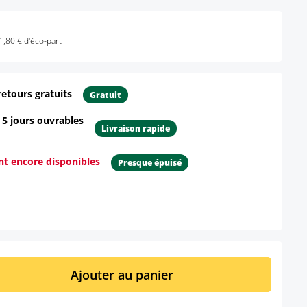
1,80 €
d'éco-part
retours gratuits
Gratuit
- 5 jours ouvrables
Livraison rapide
ont encore disponibles
Presque épuisé
ur le produit
it : Entrez la quantité souhaitée ou util
Ajouter au panier