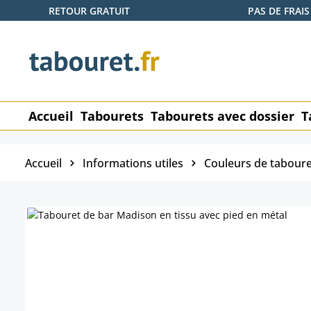
RETOUR GRATUIT
PAS DE FRAIS
ser au contenu principal
Passer à la recherche
Passer à la navigation principale
Accueil
Tabourets
Tabourets avec dossier
T
Accueil
Informations utiles
Couleurs de taboure