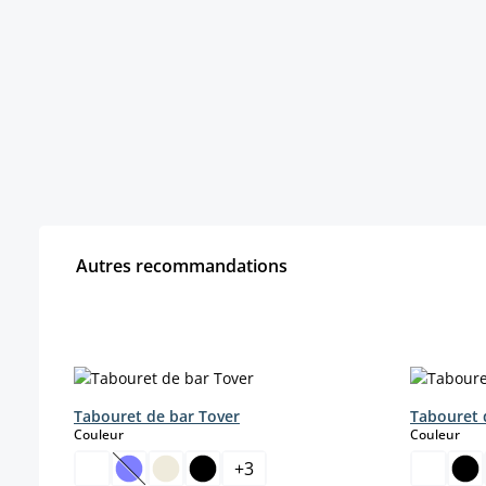
Autres recommandations
Ignorer la galerie de produits
Tabouret de bar Tover
Tabouret d
select
sele
Couleur
Couleur
+
3
(Cette option n'est pas disponible pour le momen