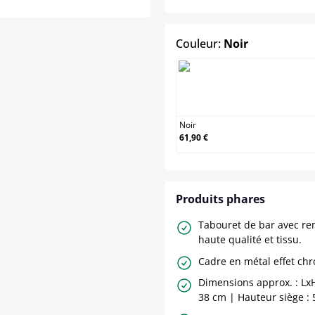
select
Couleur:
Noir
Noir
Noir
61,90 €
Produits phares
Tabouret de bar avec r
haute qualité et tissu.
Cadre en métal effet ch
Dimensions approx. : LxH
38 cm | Hauteur siège : 