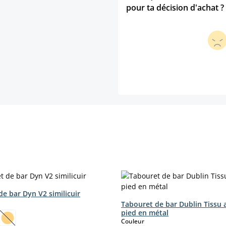
pour ta décision d'achat ?
e bar Dyn V2 similicuir
ct
Tabouret de bar Dublin Tissu 
pied en métal
select
Couleur
t.)
(Cette option n'est pas disponible pour le moment.)