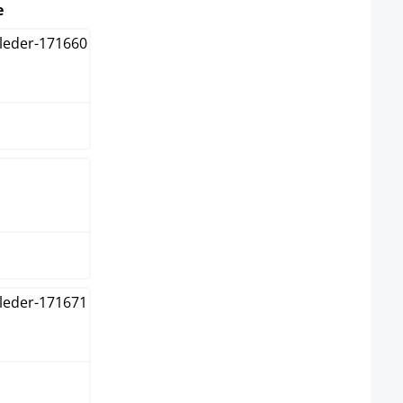
select
e
me