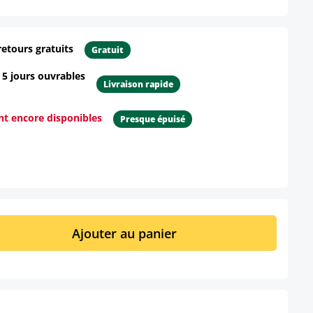
retours gratuits
Gratuit
- 5 jours ouvrables
Livraison rapide
ont encore disponibles
Presque épuisé
ur le produit
it : Entrez la quantité souhaitée ou util
Ajouter au panier