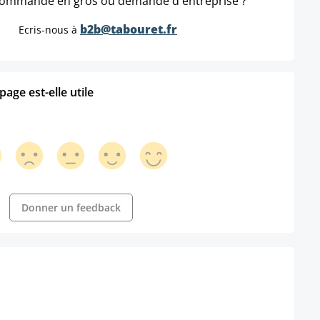
ommande en gros ou demande d'entreprise ?
b2b@tabouret.fr
Ecris-nous à
age est-elle utile
Donner un feedback