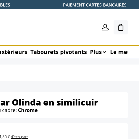
ABLES
PAIEMENT CARTES BANCAIRES
Le pani
extérieurs
Tabourets pivotants
Plus
Le meubl
ar Olinda en similicuir
u cadre:
Chrome
1,80 €
d'éco-part