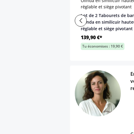
Lot de 2 Tabourets de bar
Olinda en similicuir haute
réglable et siège pivotant
139,90 €*
Tu économises : 19,90 €
E
v
r