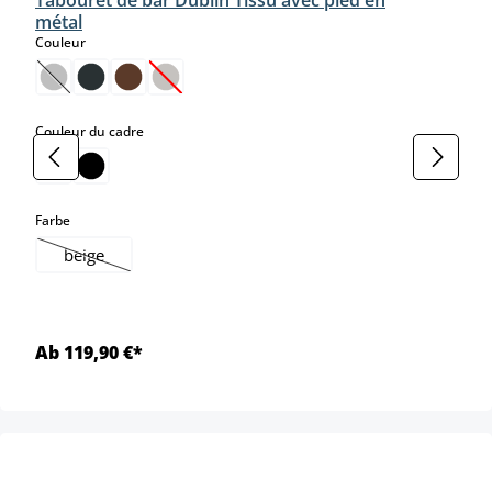
Tabouret de bar Dublin Tissu avec pied en
métal
select
Couleur
(Cette option n'est pas disponible pour le moment.)
(Cette option n'est pas disponible pour le moment
select
Couleur du cadre
select
Farbe
beige
(Cette option n'est pas disponible pour le moment.)
Ab 119,90 €*