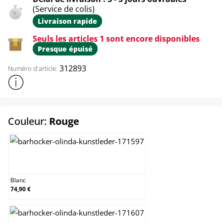
(Service de colis)
Livraison rapide
Seuls les articles 1 sont encore disponibles
Presque épuisé
312893
Numéro d'article:
Afficher plus d'informations sur le produit
select
Couleur:
Rouge
Blanc
Blanc
74,90 €