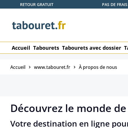
RETOUR GRATUIT
PAS DE FRAIS
ser au contenu principal
Passer à la recherche
Passer à la navigation principale
Accueil
Tabourets
Tabourets avec dossier
T
Accueil
www.tabouret.fr
À propos de nous
Découvrez le monde de
Votre destination en ligne pou