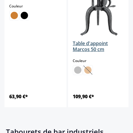
select
Couleur
Table d'appoint
Marcos 50 cm
select
Couleur
(Cette option n'est pas d
63,90 €*
109,90 €*
Tabourets de bar industriels