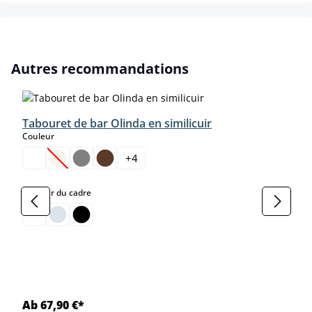
Ignorer la galerie de produits
Autres recommandations
Tabouret de bar Olinda en similicuir
select
Couleur
+
4
(Cette option n'est pas disponible pour le moment.)
select
Couleur du cadre
Ab 67,90 €*