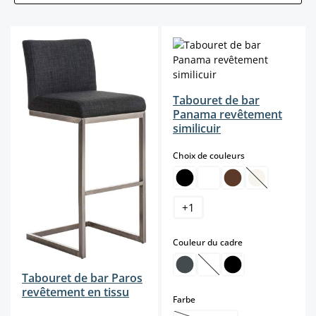
Tabouret de bar
Panama revêtement
similicuir
select
Choix de couleurs
(Cette option 
+
1
select
Couleur du cadre
(Cette option n'est pas d
Tabouret de bar Paros
revêtement en tissu
select
Farbe