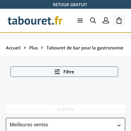
RETOUR GRATUIT
Passer au contenu principal
Le pa
Accueil
Plus
Tabouret de bar pour la gastronomie
Filtre
8 Article