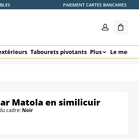
ABLES
PAIEMENT CARTES BANCAIRES
Le pani
extérieurs
Tabourets pivotants
Plus
Le meubl
ar Matola en similicuir
du cadre:
Noir