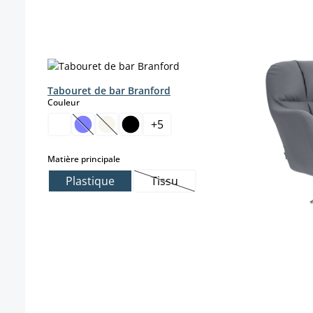
Ignorer la galerie de produits
Tabouret de bar Branford
select
Couleur
+
5
(Cette option n'est pas disponible pour le momen
(Cette option n'est pas disponible pour le 
select
Matière principale
Plastique
Tissu
(Cette option n'est pas disponi