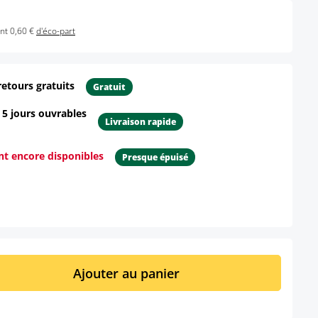
nt 0,60 €
d'éco-part
retours gratuits
Gratuit
- 5 jours ouvrables
Livraison rapide
ont encore disponibles
Presque épuisé
ur le produit
it : Entrez la quantité souhaitée ou util
Ajouter au panier