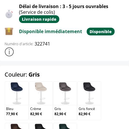
Délai de livraison : 3 - 5 jours ouvrables
(Service de colis)
Livraison rapide
Disponible immédiatement
Disponible
322741
Numéro d'article:
Afficher plus d'informations sur le produit
select
Couleur:
Gris
Bleu
Crème
Gris
Gris foncé
Bleu
Crème
Gris
Gris foncé
77,90 €
82,90 €
82,90 €
82,90 €