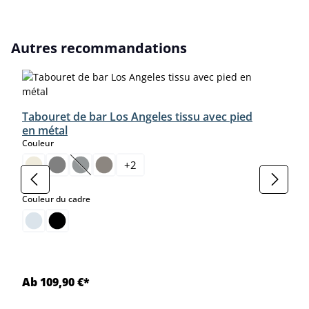
Ignorer la galerie de produits
Autres recommandations
Tabouret de bar Los Angeles tissu avec pied
en métal
select
Couleur
+
2
(Cette option n'est pas disponible pour le moment.)
select
Couleur du cadre
Ab 109,90 €*