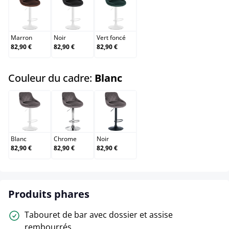
Marron
Noir
Vert foncé
Marron
Noir
Vert foncé
82,90 €
82,90 €
82,90 €
select
Couleur du cadre:
Blanc
Blanc
Chrome
Noir
Blanc
Chrome
Noir
82,90 €
82,90 €
82,90 €
Produits phares
Tabouret de bar avec dossier et assise
rembourrés