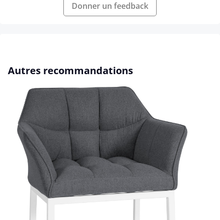
Donner un feedback
Ignorer la galerie de produits
Autres recommandations