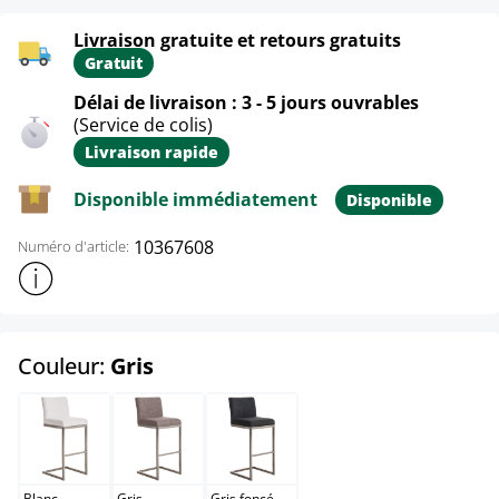
Livraison gratuite et retours gratuits
Gratuit
Délai de livraison : 3 - 5 jours ouvrables
(Service de colis)
Livraison rapide
Disponible immédiatement
Disponible
10367608
Numéro d'article:
Afficher plus d'informations sur le produit
select
Couleur:
Gris
Blanc
Gris
Gris foncé
Blanc
Gris
Gris foncé