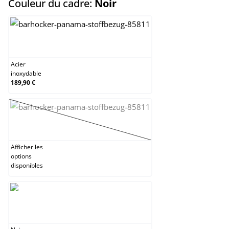
select
Couleur du cadre:
Noir
Acier inoxydable
Acier
inoxydable
189,90 €
Blanc
(Cette option n'est pas disponible pour le momen
Afficher les
options
disponibles
Noir