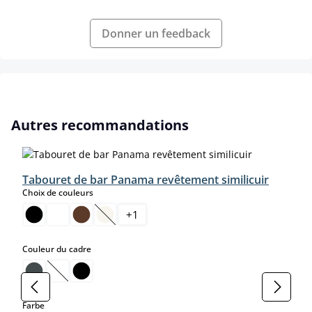
Donner un feedback
Ignorer la galerie de produits
Autres recommandations
Tabouret de bar Panama revêtement similicuir
select
Choix de couleurs
+
1
(Cette option n'est pas disponible pour le moment
select
Couleur du cadre
(Cette option n'est pas disponible pour le moment.)
select
Farbe