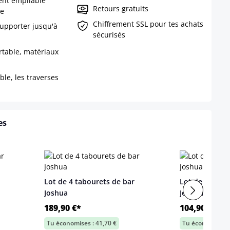
ent empilable
Retours gratuits
 e
Chiffrement SSL pour tes achats
supporter jusqu'à
sécurisés
rtable, matériaux
ble, les traverses
es
Lot de 4 tabourets de bar
Lot de 2 tabo
Joshua
Joshua V2 en 
189,90 €*
104,90 €*
Tu économises : 41,70 €
Tu économises :