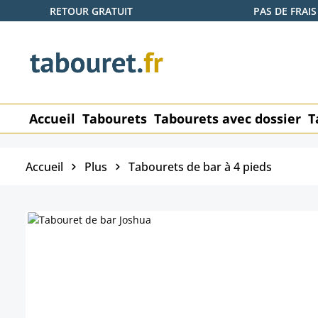
RETOUR GRATUIT
PAS DE FRAIS
ser au contenu principal
Passer à la recherche
Passer à la navigation principale
Accueil
Tabourets
Tabourets avec dossier
T
Accueil
Plus
Tabourets de bar à 4 pieds