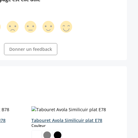
Donner un feedback
B78
Tabouret Avola Similicuir plat E78
Tabo
select
Couleur
Coule