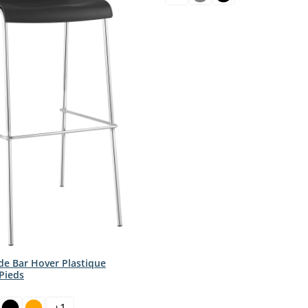
de Bar Hover Plastique
Pieds
ct
+
1