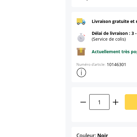
Livraison gratuite et 
Délai de livraison : 3 
(Service de colis)
Actuellement très pop
10146301
Numéro d'article:
Afficher plus d'informations s
Quantité de produ
select
Couleur:
Noir