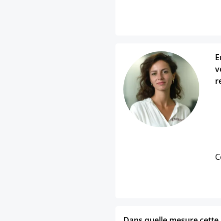
E
v
r
C
Dans quelle mesure cette p