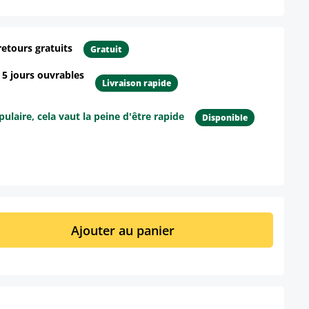
retours gratuits
Gratuit
- 5 jours ouvrables
Livraison rapide
ulaire, cela vaut la peine d'être rapide
Disponible
ur le produit
it : Entrez la quantité souhaitée ou util
Ajouter au panier