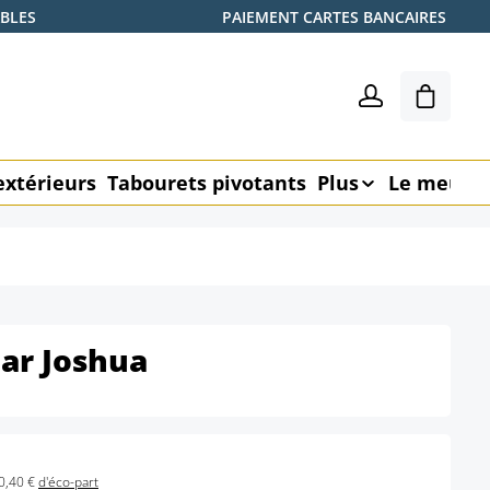
ABLES
PAIEMENT CARTES BANCAIRES
Le pani
extérieurs
Tabourets pivotants
Plus
Le meubl
ar Joshua
0,40 €
d'éco-part