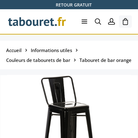
RETOUR GRATUIT
Passer au contenu principal
Le pa
Accueil
Informations utiles
Couleurs de tabourets de bar
Tabouret de bar orange