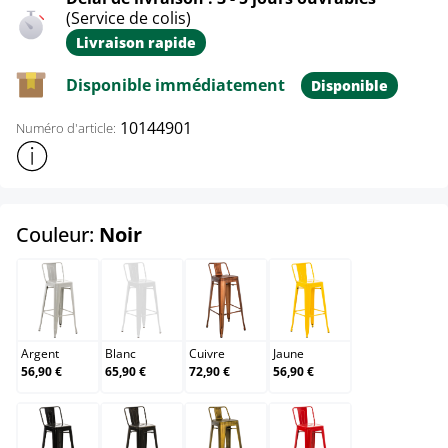
(Service de colis)
Livraison rapide
Disponible immédiatement
Disponible
10144901
Numéro d'article:
Afficher plus d'informations sur le produit
select
Couleur:
Noir
Argent
Blanc
Cuivre
Jaune
Argent
Blanc
Cuivre
Jaune
56,90 €
65,90 €
72,90 €
56,90 €