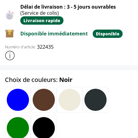
Délai de livraison : 3 - 5 jours ouvrables
(Service de colis)
Livraison rapide
Disponible immédiatement
Disponible
322435
Numéro d'article:
Afficher plus d'informations sur le produit
select
Choix de couleurs:
Noir
Bleu
Marron
Crème
Gris foncé
Vert
Noir