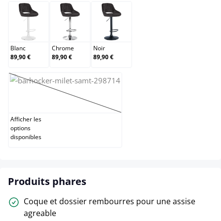
Blanc
Chrome
Noir
Blanc
Chrome
Noir
89,90 €
89,90 €
89,90 €
Or
(Cette option n'est pas disponible pour le moment.)
Afficher les
options
disponibles
Produits phares
Coque et dossier rembourres pour une assise
agreable