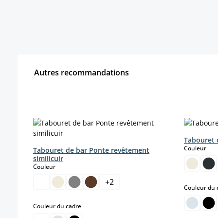
Autres recommandations
Ignorer la galerie de produits
Tabouret 
sele
Couleur
Tabouret de bar Ponte revêtement
similicuir
select
Couleur
+
2
Couleur du 
select
Couleur du cadre