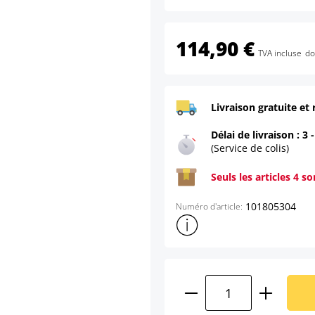
114,90 €
TVA incluse
do
Livraison gratuite et 
Délai de livraison : 3 
(Service de colis)
Seuls les articles 4 s
101805304
Numéro d'article:
Afficher plus d'informations s
Quantité de produ