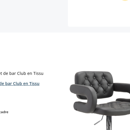
de bar Club en Tissu
ct
select
cadre