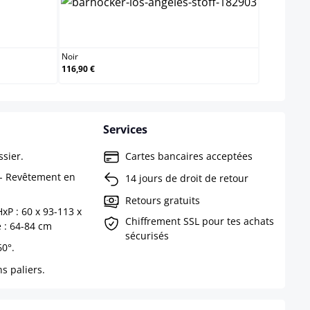
e
Noir
Noir
116,90 €
Services
sier.
Cartes bancaires acceptées
 - Revêtement en
14 jours de droit de retour
Retours gratuits
xP : 60 x 93-113 x
Chiffrement SSL pour tes achats
 : 64-84 cm
sécurisés
60°.
s paliers.