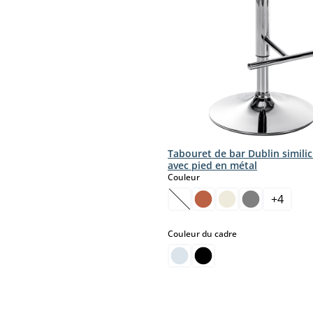
Tabouret de bar Dublin similic
avec pied en métal
select
Couleur
+
4
(Cette option n'est pas disp
select
Couleur du cadre