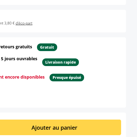
nt 3,80 €
d'éco-part
retours gratuits
Gratuit
- 5 jours ouvrables
Livraison rapide
ont encore disponibles
Presque épuisé
ur le produit
it : Entrez la quantité souhaitée ou util
Ajouter au panier