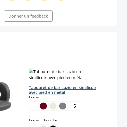
Donner un feedback
Tabouret de bar Lazio en similicuir
Tabo
avec pied en métal
simil
select
Couleur
Coule
+
5
select
Couleur du cadre
Coule