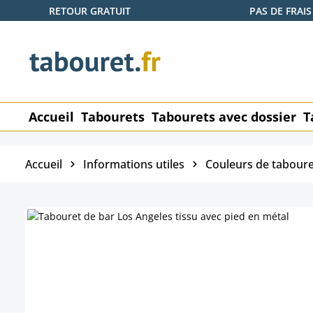
RETOUR GRATUIT
PAS DE FRAIS
ser au contenu principal
Passer à la recherche
Passer à la navigation principale
Accueil
Tabourets
Tabourets avec dossier
T
Accueil
Informations utiles
Couleurs de taboure