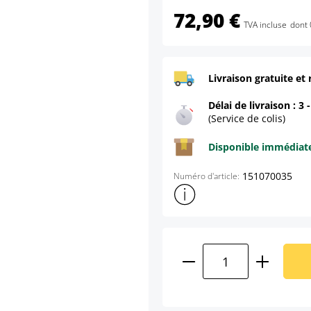
72,90 €
TVA incluse
dont 
Livraison gratuite et 
Délai de livraison : 3 
(Service de colis)
Disponible immédia
151070035
Numéro d'article:
Afficher plus d'informations s
Quantité de produ