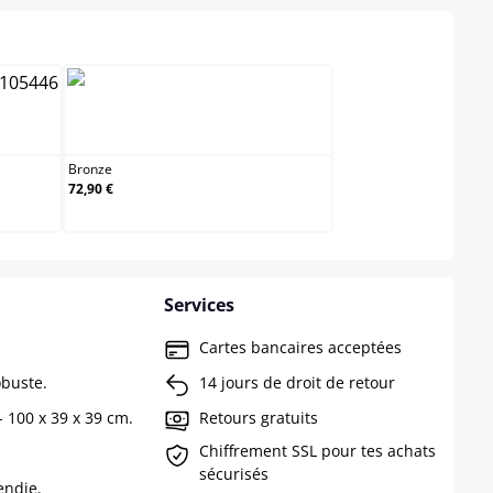
ntique
Bronze
Bronze
72,90 €
Services
Cartes bancaires acceptées
obuste.
14 jours de droit de retour
- 100 x 39 x 39 cm.
Retours gratuits
Chiffrement SSL pour tes achats
sécurisés
endie.