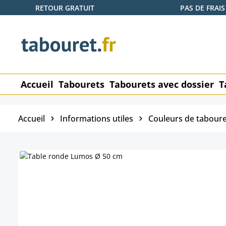
RETOUR GRATUIT
PAS DE FRAIS
ser au contenu principal
Passer à la recherche
Passer à la navigation principale
Accueil
Tabourets
Tabourets avec dossier
T
Accueil
Informations utiles
Couleurs de taboure