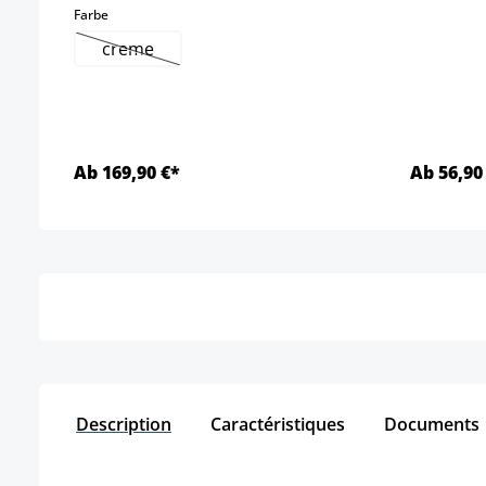
select
Farbe
creme
(Cette option n'est pas disponible pour le moment
Ab 169,90 €*
Ab 56,90
Détails
Description
Caractéristiques
Documents