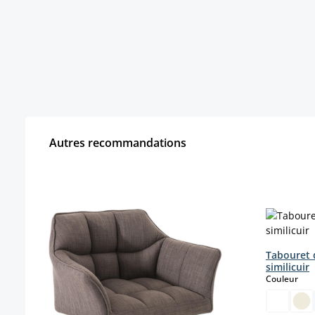
Autres recommandations
Ignorer la galerie de produits
Tabouret 
similicuir
sele
Couleur