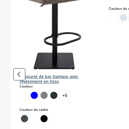
Couleur du 
Tabouret de bar Damaso avec
revetement en tissu
select
Couleur
+
6
select
Couleur du cadre