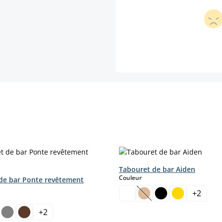
Tabouret de bar Aiden
select
Couleur
de bar Ponte revêtement
+
2
ct
(Cette option n'est pas
+
2