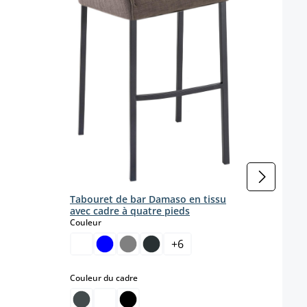
Coule
Tabouret de bar Damaso en tissu
avec cadre à quatre pieds
select
Couleur
+
6
select
Couleur du cadre