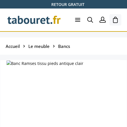
RETOUR GRATUIT
Passer au contenu principal
Le pa
Accueil
Le meuble
Bancs