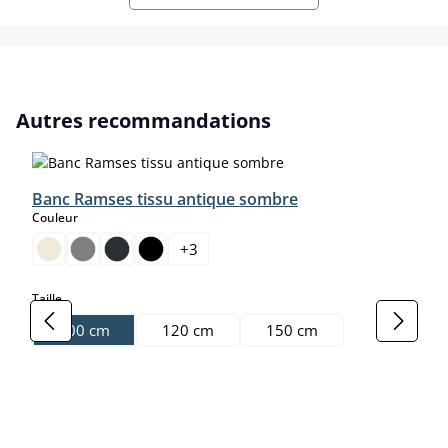
Ignorer la galerie de produits
Autres recommandations
Banc Ramses tissu antique sombre
select
Couleur
+
3
select
Taille
100 cm
120 cm
150 cm