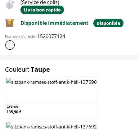
(Service de colis)
Livraison rapide
Disponible immédiatement
Disponible
1520077124
Numéro d'article:
Afficher plus d'informations sur le produit
select
Couleur:
Taupe
Crème
Crème
135,90 €
Gris