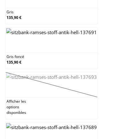
Gris
135,90 €
Gris foncé
Gris foncé
135,90 €
Jaune
(Cette option n'est pas disponible pour le mome
Afficher les
options
disponibles
Marron