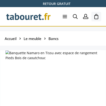
RETOUR GRATUIT
Passer au contenu principal
Le pa
Accueil
Le meuble
Bancs