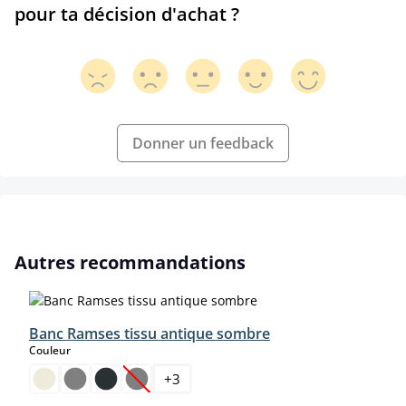
pour ta décision d'achat ?
Donner un feedback
Ignorer la galerie de produits
Autres recommandations
Banc Ramses tissu antique sombre
select
Couleur
+
3
(Cette option n'est pas disponible pour le moment