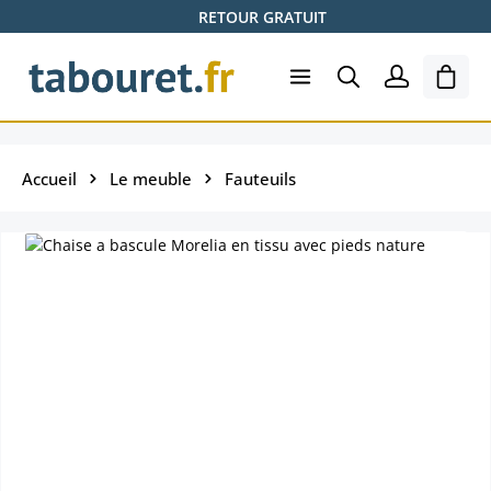
RETOUR GRATUIT
Passer au contenu principal
Le pa
Accueil
Le meuble
Fauteuils