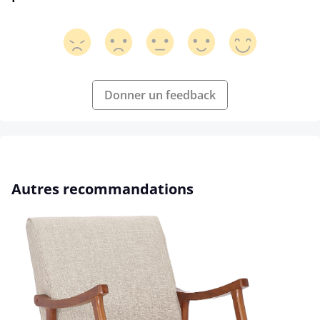
Donner un feedback
Ignorer la galerie de produits
Autres recommandations