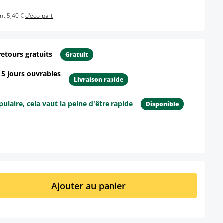
nt 5,40 €
d'éco-part
retours gratuits
Gratuit
- 5 jours ouvrables
Livraison rapide
ulaire, cela vaut la peine d'être rapide
Disponible
ur le produit
it : Entrez la quantité souhaitée ou util
Ajouter au panier