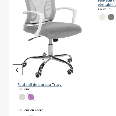
Fauteuil 
véritable 
sele
Couleur
Fauteuil de bureau Tracy
select
Couleur
(Cette option n'est pas disponible pour le momen
select
Couleur du cadre