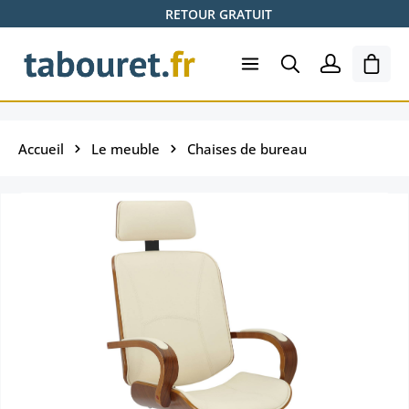
RETOUR GRATUIT
Passer au contenu principal
Le pa
Accueil
Le meuble
Chaises de bureau