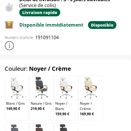
(Service de colis)
Livraison rapide
Disponible immédiatement
Disponible
191091104
Numéro d'article:
Afficher plus d'informations sur le produit
select
Couleur:
Noyer / Crème
Blanc / Gris
Nature / Gris
Noyer / Blanc
Noyer / Crème
Blanc
/
Gris
Nature
/
Gris
Noyer
/
Noyer
/
149,90 €
219,90 €
Blanc
Crème
159,90 €
169,90 €