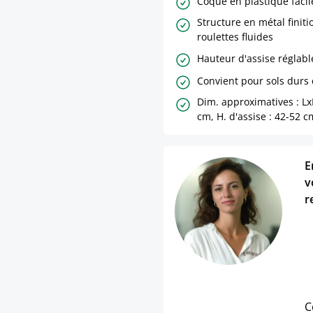
Coque en plastique facil
Structure en métal finit
roulettes fluides
Hauteur d'assise réglabl
Convient pour sols durs
Dim. approximatives : L
cm, H. d'assise : 42-52 c
E
v
r
C