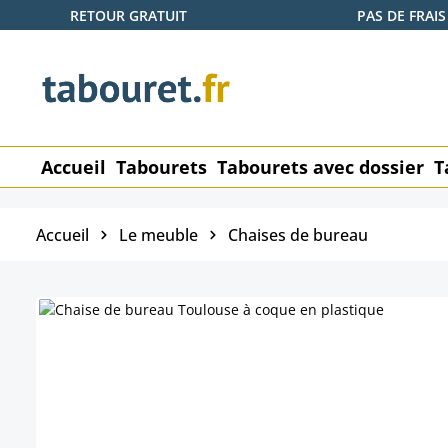
RETOUR GRATUIT
PAS DE FRAIS
ser au contenu principal
Passer à la recherche
Passer à la navigation principale
Accueil
Tabourets
Tabourets avec dossier
T
Accueil
Le meuble
Chaises de bureau