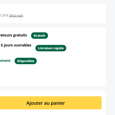
1,20 €
d'éco-part
retours gratuits
Gratuit
- 5 jours ouvrables
Livraison rapide
tement
Disponible
ur le produit
it : Entrez la quantité souhaitée ou util
Ajouter au panier