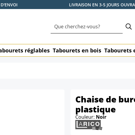
 D'ENVOI
LIVRAISON EN 3-5 JOURS OUVR
abourets réglables
Tabourets en bois
Tabourets 
Chaise de bur
plastique
Couleur:
Noir