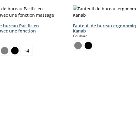
e bureau Pacific en
Fauteuil de bureau ergonomi
 avec une fonction
Kanab
select
Couleur
ct
+
4