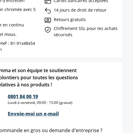
e d'entretien
Cartes bancaires acceptées
ion chromée avec 5
14 jours de droit de retour
Retours gratuits
e en continu
Chiffrement SSL pour tes achats
 et mous.
sécurisés
xHxP : 81-91x48x54
m
mma et son équipe te soutiennent
olontiers pour toutes les questions
elatives à nos produits !
0801 84 00 19
Lundi à vendredi, 09:00 - 15:00 (gratuit)
Envoie-moi un e-mail
ommande en gros ou demande d'entreprise ?