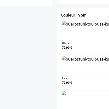
select
Couleur:
Noir
Blan
Blanc
72,90 €
Gris
Gris
72,90 €
Noir