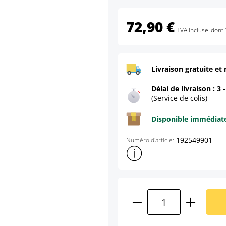
72,90 €
TVA incluse
dont 
Livraison gratuite et 
Délai de livraison : 3 
(Service de colis)
Disponible immédia
192549901
Numéro d'article:
Afficher plus d'informations s
Quantité de produ