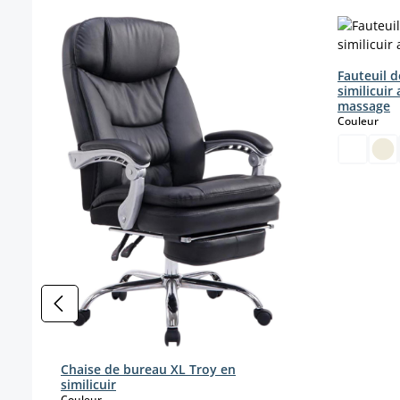
Ignorer la galerie de produits
Fauteuil d
similicuir
massage
sele
Couleur
Chaise de bureau XL Troy en
similicuir
select
Couleur