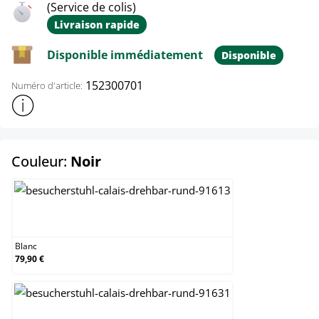
(Service de colis)
Livraison rapide
Disponible immédiatement
Disponible
152300701
Numéro d'article:
Afficher plus d'informations sur le produit
select
Couleur:
Noir
Blanc
Blanc
79,90 €
Crème