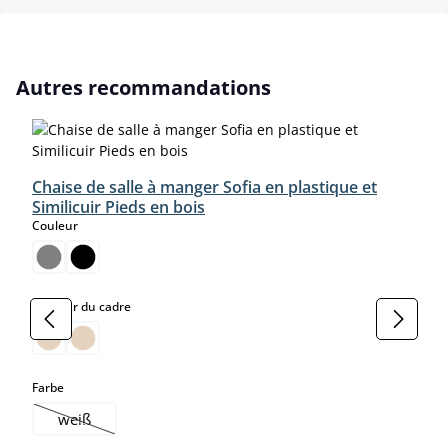
Ignorer la galerie de produits
Autres recommandations
Chaise de salle à manger Sofia en plastique et
Similicuir Pieds en bois
select
Couleur
select
Couleur du cadre
select
Farbe
weiß
(Cette option n'est pas disponible pour le moment.)