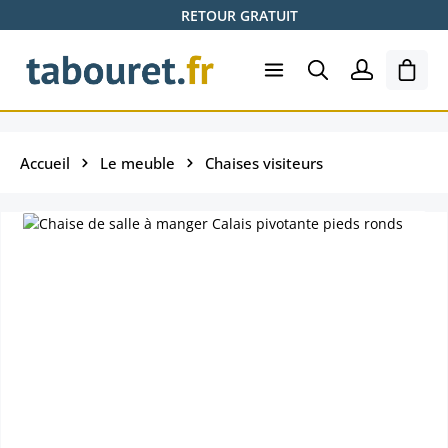
RETOUR GRATUIT
Passer au contenu principal
Le pa
Accueil
Le meuble
Chaises visiteurs