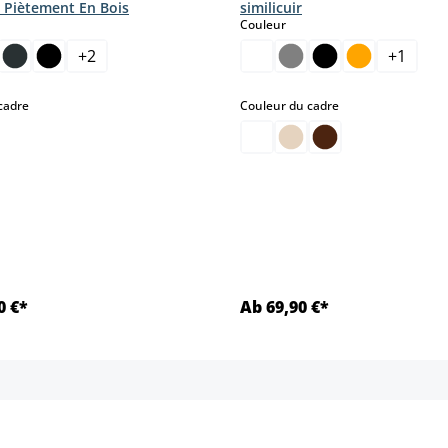
c Piètement En Bois
similicuir
ct
select
Couleur
+
2
+
1
select
select
cadre
Couleur du cadre
0 €*
Ab 69,90 €*
Détails
Détails