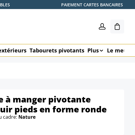
ABLES
PAIEMENT CARTES BANCAIRES
Le pani
extérieurs
Tabourets pivotants
Plus
Le meubl
le à manger pivotante
cuir pieds en forme ronde
u cadre:
Nature