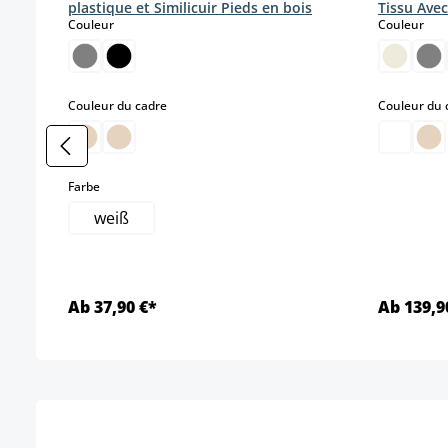
plastique et Similicuir Pieds en bois
Tissu Ave
select
sele
Couleur
Couleur
select
Couleur du cadre
Couleur du 
select
Farbe
weiß
Ab 37,90 €*
Ab 139,9
Détails