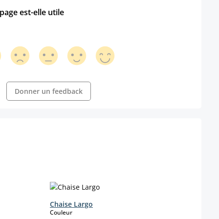
age est-elle utile
Donner un feedback
Chaise Largo
Chai
select
Couleur
Coule