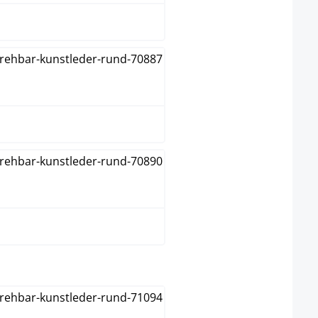
Orange
Vert
select