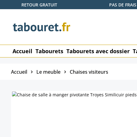
RETOUR GRATUIT
PAS DE FRAIS
ser au contenu principal
Passer à la recherche
Passer à la navigation principale
Accueil
Tabourets
Tabourets avec dossier
T
Accueil
Le meuble
Chaises visiteurs