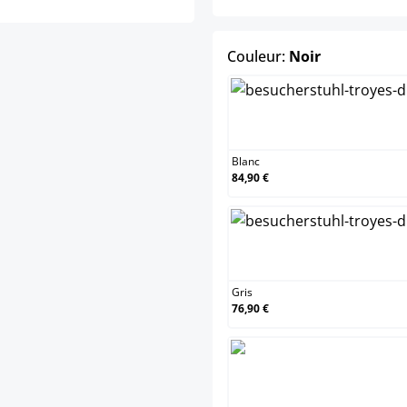
select
Couleur:
Noir
Blanc
84,90 €
Gris
76,90 €