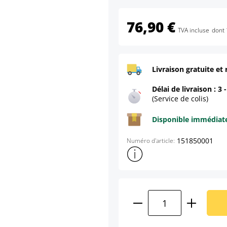
76,90 €
TVA incluse
dont 
Livraison gratuite et 
Délai de livraison : 3 
(Service de colis)
Disponible immédia
151850001
Numéro d'article:
Afficher plus d'informations s
Quantité de produ