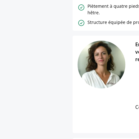
Piètement à quatre pied
hêtre.
Structure équipée de pro
E
v
r
C