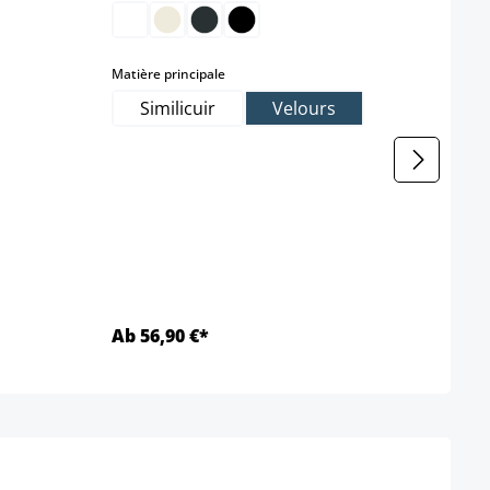
select
Matière principale
Matièr
Similicuir
Velours
T
Ab 56,90 €*
32,9
Détails