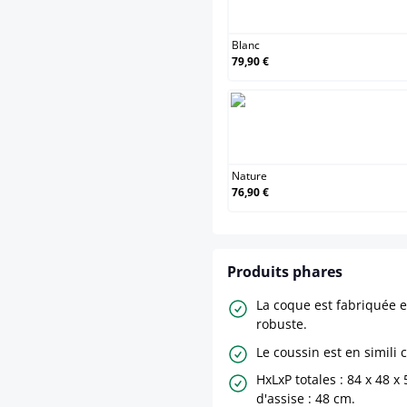
Blanc
79,90 €
Nature
76,90 €
Produits phares
La coque est fabriquée e
robuste.
Le coussin est en simili c
HxLxP totales : 84 x 48 x
d'assise : 48 cm.