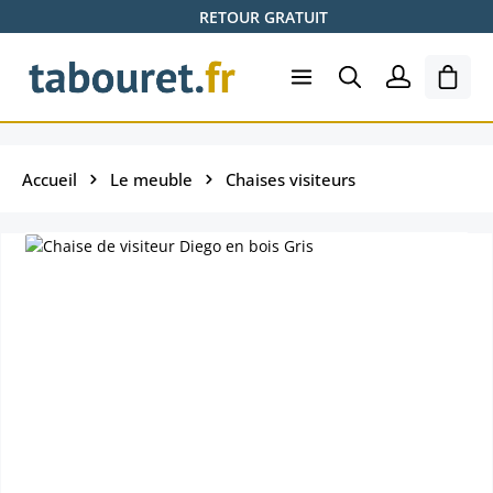
RETOUR GRATUIT
Passer au contenu principal
Le pa
Accueil
Le meuble
Chaises visiteurs