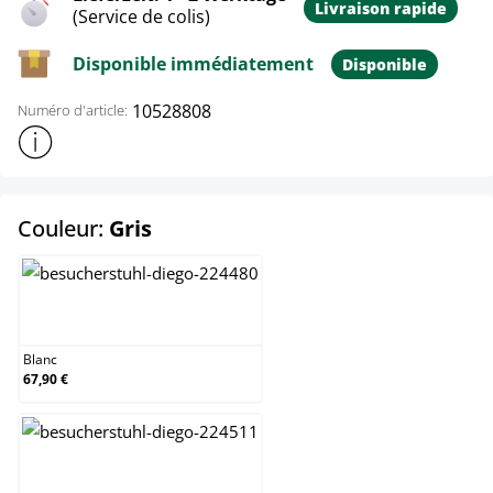
Livraison rapide
(Service de colis)
Disponible immédiatement
Disponible
10528808
Numéro d'article:
Afficher plus d'informations sur le produit
select
Couleur:
Gris
Blanc
Blanc
67,90 €
Bleu clair