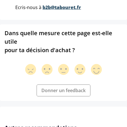
Ecris-nous à
b2b@tabouret.fr
Dans quelle mesure cette page est-elle
utile
pour ta décision d'achat ?
Donner un feedback
Ignorer la galerie de produits