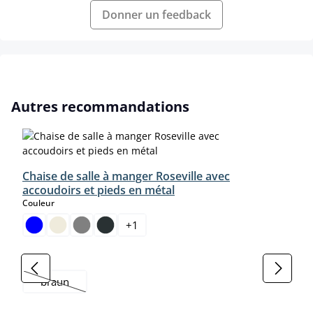
Donner un feedback
Ignorer la galerie de produits
Autres recommandations
Chaise de salle à manger Roseville avec
accoudoirs et pieds en métal
select
Couleur
+
1
select
Farbe
braun
(Cette option n'est pas disponible pour le moment.)