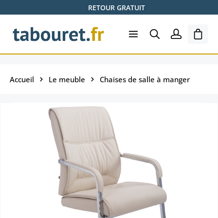
RETOUR GRATUIT
Passer au contenu principal
Le pa
Accueil
Le meuble
Chaises de salle à manger