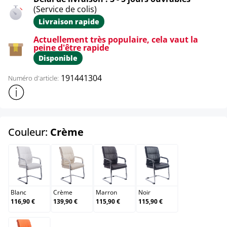
(Service de colis)
Livraison rapide
Actuellement très populaire, cela vaut la
peine d'être rapide
Disponible
191441304
Numéro d'article:
Afficher plus d'informations sur le produit
select
Couleur:
Crème
Blanc
Crème
Marron
Noir
Blanc
Crème
Marron
Noir
116,90 €
139,90 €
115,90 €
115,90 €