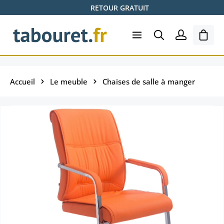
RETOUR GRATUIT
Passer au contenu principal
Le pa
Accueil
Le meuble
Chaises de salle à manger