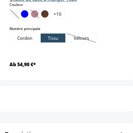
select
Couleur
+
10
(Cette option n'est pas disponible pour le moment.)
(Cette option n'est pas disponible pour le moment.)
select
Matière principale
Cordon
Tissu
Velours
(Cette option n'est pas dispo
Ab 54,90 €*