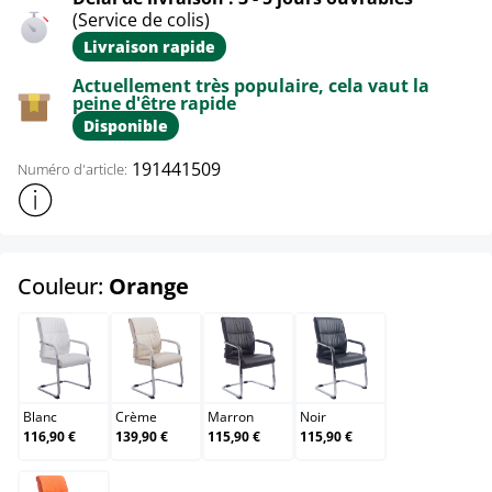
(Service de colis)
Livraison rapide
Actuellement très populaire, cela vaut la
peine d'être rapide
Disponible
191441509
Numéro d'article:
Afficher plus d'informations sur le produit
select
Couleur:
Orange
Blanc
Crème
Marron
Noir
Blanc
Crème
Marron
Noir
116,90 €
139,90 €
115,90 €
115,90 €