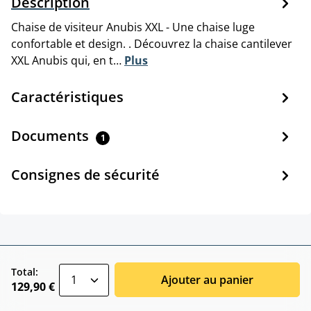
Description
Chaise de visiteur Anubis XXL - Une chaise luge
confortable et design. . Découvrez la chaise cantilever
XXL Anubis qui, en t…
Plus
Caractéristiques
Documents
1
Consignes de sécurité
zentheme.component.product.quantitySele
Total:
Ajouter au panier
129,90 €