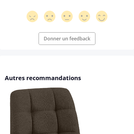
Donner un feedback
Ignorer la galerie de produits
Autres recommandations