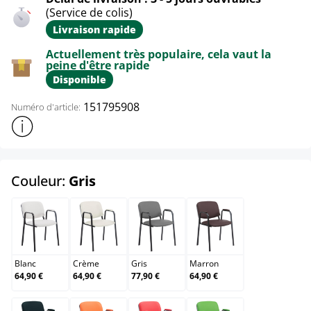
(Service de colis)
Livraison rapide
Actuellement très populaire, cela vaut la
peine d'être rapide
Disponible
151795908
Numéro d'article:
Afficher plus d'informations sur le produit
select
Couleur:
Gris
Blanc
Crème
Gris
Marron
Blanc
Crème
Gris
Marron
64,90 €
64,90 €
77,90 €
64,90 €