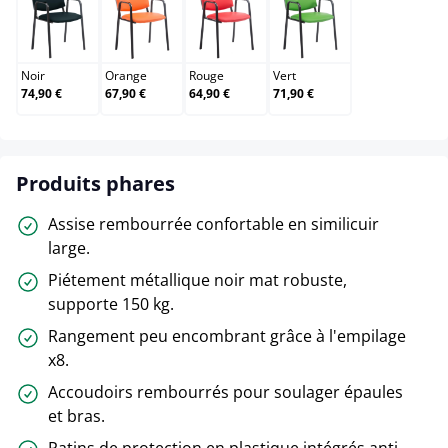
Noir
Orange
Rouge
Vert
Noir
Orange
Rouge
Vert
74,90 €
67,90 €
64,90 €
71,90 €
Produits phares
Assise rembourrée confortable en similicuir
large.
Piétement métallique noir mat robuste,
supporte 150 kg.
Rangement peu encombrant grâce à l'empilage
x8.
Accoudoirs rembourrés pour soulager épaules
et bras.