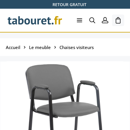
RETOUR GRATUIT
Passer au contenu principal
Le pa
Accueil
Le meuble
Chaises visiteurs