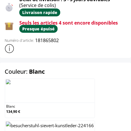
(Service de colis)
Livraison rapide
Seuls les articles 4 sont encore disponibles
Presque épuisé
181865802
Numéro d'article:
Afficher plus d'informations sur le produit
select
Couleur:
Blanc
Blanc
Blanc
134,90 €