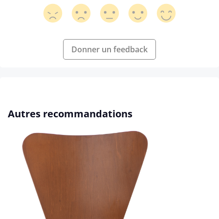
Donner un feedback
Ignorer la galerie de produits
Autres recommandations