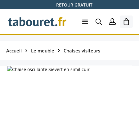
RETOUR GRATUIT
Passer au contenu principal
Le pa
Accueil
Le meuble
Chaises visiteurs