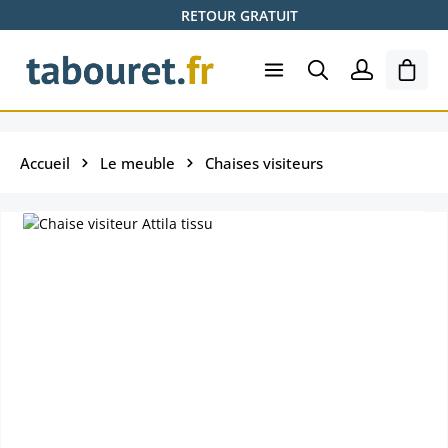
RETOUR GRATUIT
Passer au contenu principal
Le pa
Accueil
Le meuble
Chaises visiteurs