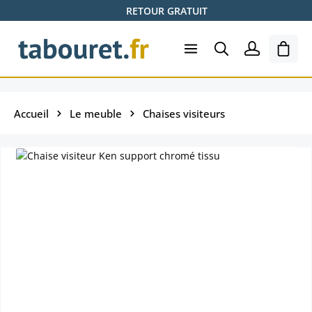
RETOUR GRATUIT
Passer au contenu principal
Le pa
Accueil
Le meuble
Chaises visiteurs