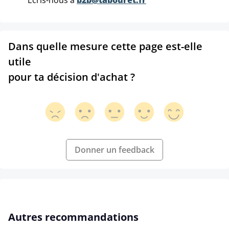
Ecris-nous à
b2b@tabouret.fr
Dans quelle mesure cette page est-elle
utile
pour ta décision d'achat ?
Donner un feedback
Ignorer la galerie de produits
Autres recommandations