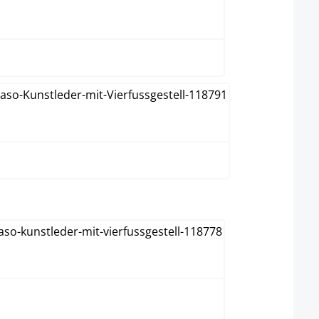
Rouge
Vert
ect
Acier inoxydable