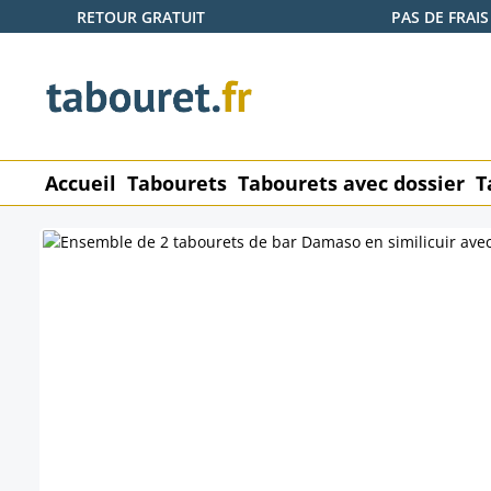
RETOUR GRATUIT
PAS DE FRAIS
ser au contenu principal
Passer à la recherche
Passer à la navigation principale
Accueil
Tabourets
Tabourets avec dossier
T