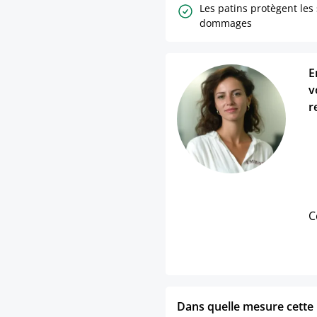
Les patins protègent les
dommages
E
v
r
C
Dans quelle mesure cette p