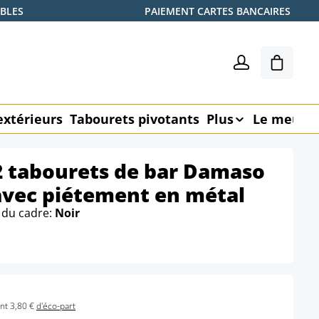
ABLES
PAIEMENT CARTES BANCAIRES
Le pani
extérieurs
Tabourets pivotants
Plus
Le meubl
2 tabourets de bar Damaso
 avec piétement en métal
 du cadre:
Noir
nt 3,80 €
d'éco-part