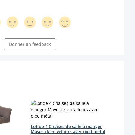
Donner un feedback
Lot d
V2 si
Lot de 4 Chaises de salle à manger
Coule
Maverick en velours avec pied métal