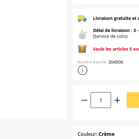
Livraison gratuite et 
Délai de livraison : 3 
(Service de colis)
Seuls les articles 5 s
304006
Numéro d'article:
Afficher plus d'informations s
Quantité de produ
select
Couleur:
Crème