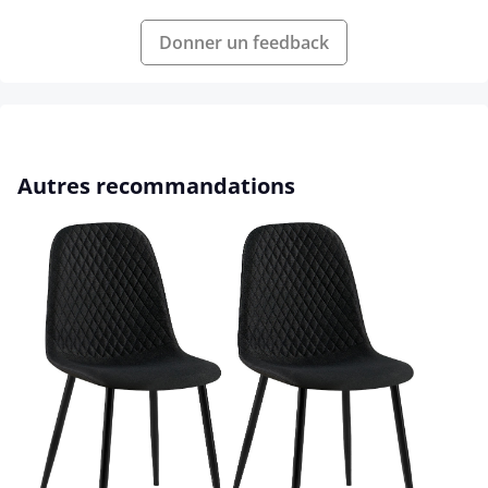
Donner un feedback
Ignorer la galerie de produits
Autres recommandations