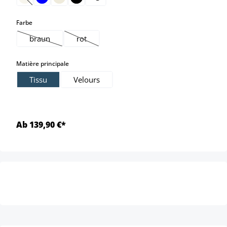
(Cette option n'est pas disponible pour le moment.)
select
Farbe
braun
rot
(Cette option n'est pas disponible pour le moment.)
(Cette option n'est pas disponible pour le mome
select
Matière principale
Tissu
Velours
Ab 139,90 €*