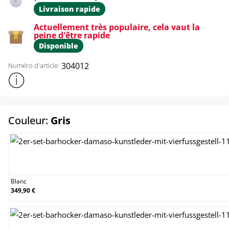
Livraison rapide
Actuellement très populaire, cela vaut la
peine d'être rapide
Disponible
304012
Numéro d'article:
Afficher plus d'informations sur le produit
select
Couleur:
Gris
Blanc
Blanc
349,90 €