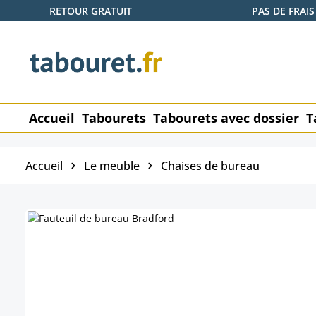
RETOUR GRATUIT
PAS DE FRAIS
ser au contenu principal
Passer à la recherche
Passer à la navigation principale
Accueil
Tabourets
Tabourets avec dossier
T
Accueil
Le meuble
Chaises de bureau