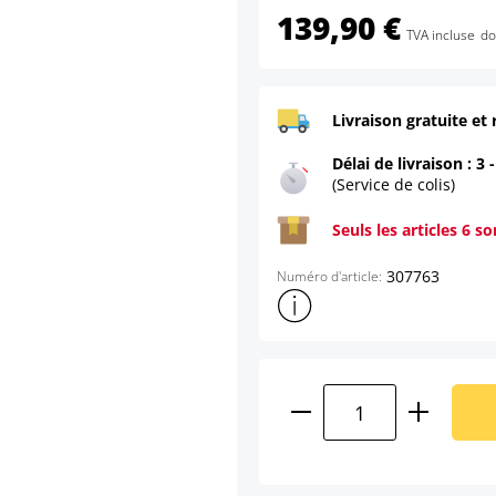
139,90 €
TVA incluse
do
Livraison gratuite et 
Délai de livraison : 3 
(Service de colis)
Seuls les articles 6 s
307763
Numéro d'article:
Afficher plus d'informations s
Quantité de produ