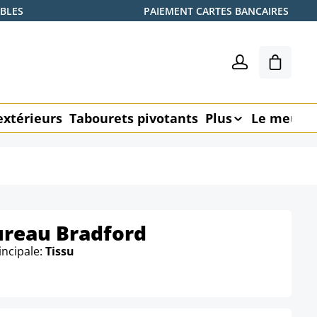
ABLES
PAIEMENT CARTES BANCAIRES
Le pani
extérieurs
Tabourets pivotants
Plus
Le meubl
ureau Bradford
incipale:
Tissu