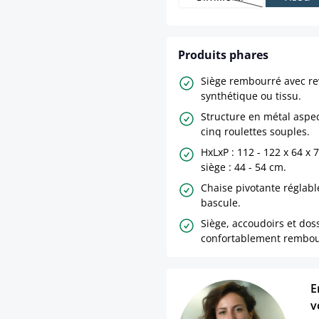
(Cette option n'est 
Produits phares
Siège rembourré avec re
synthétique ou tissu.
Structure en métal aspe
cinq roulettes souples.
HxLxP : 112 - 122 x 64 x
siège : 44 - 54 cm.
Chaise pivotante réglab
bascule.
Siège, accoudoirs et dos
confortablement rembou
E
v