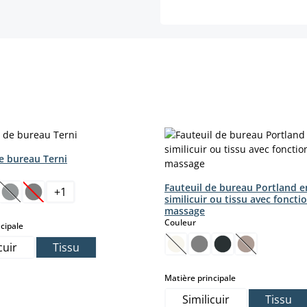
e bureau Terni
ct
Fauteuil de bureau Portland e
+
1
similicuir ou tissu avec foncti
ption n'est pas disponible pour le moment.)
(Cette option n'est pas disponible pour le moment.)
(Cette option n'est pas disponible pour le moment.)
massage
select
Couleur
select
cipale
cuir
Tissu
(Cette option n'est pas disp
(Cette option
select
Matière principale
Similicuir
Tissu