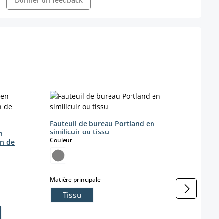
Donner un feedback
Chais
Coule
Fauteuil de bureau Portland en
similicuir ou tissu
n
select
Couleur
on de
Farbe
c
onible pour le moment.)
 n'est pas disponible pour le moment.)
select
Matière principale
Tissu