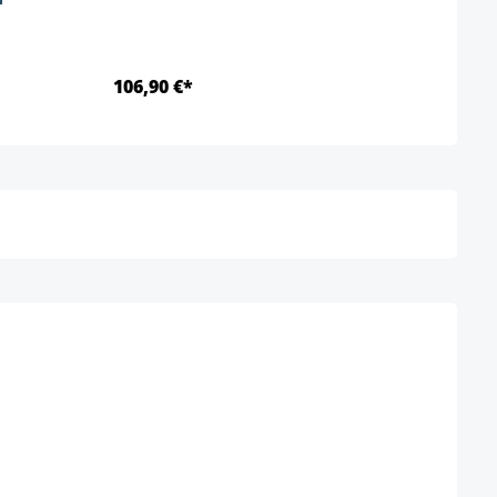
106,90 €*
Ab 6
Détails