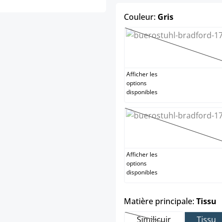
select
Couleur:
Gris
Blanc
(Cette opti
Afficher les
options
disponibles
Noir
(Cette opti
Afficher les
options
disponibles
s
Matière principale:
Tissu
Similicuir
Tissu