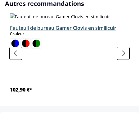
Ignorer la galerie de produits
Autres recommandations
Fauteuil de bureau Gamer Clovis en similicuir
select
Couleur
102,90 €*