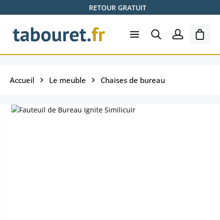
RETOUR GRATUIT
Passer au contenu principal
Le pa
Accueil
Le meuble
Chaises de bureau