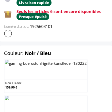
Livraison rapide
Seuls les articles 6 sont encore disponibles
Presque épuisé
1925603101
Numéro d'article:
Afficher plus d'informations sur le produit
select
Couleur:
Noir / Bleu
Noir / Blanc
Noir
/
Blanc
159,90 €
Noir / Bleu