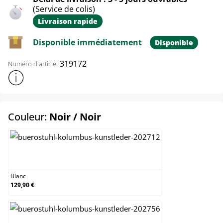
(Service de colis)
Livraison rapide
Disponible immédiatement
Disponible
319172
Numéro d'article:
Afficher plus d'informations sur le produit
select
Couleur:
Noir / Noir
Blanc
Blanc
129,90 €