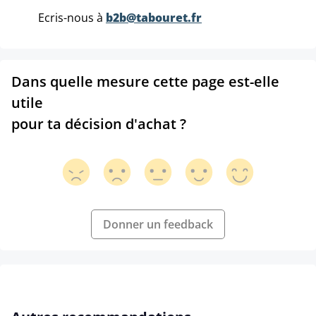
Ecris-nous à
b2b@tabouret.fr
Dans quelle mesure cette page est-elle
utile
pour ta décision d'achat ?
Donner un feedback
Ignorer la galerie de produits