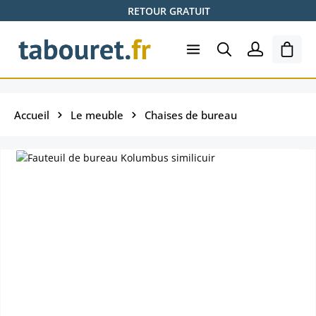
RETOUR GRATUIT
Passer au contenu principal
Le pa
Accueil
Le meuble
Chaises de bureau