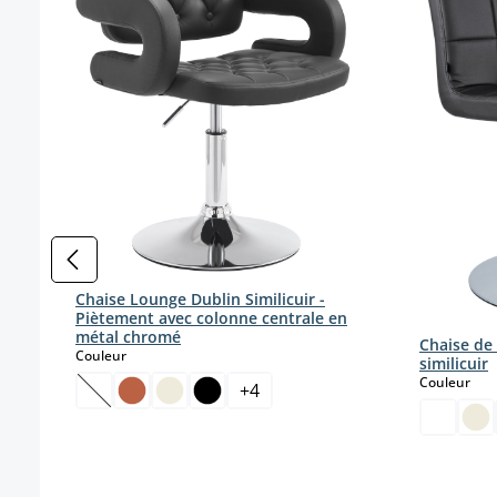
Chaise Lounge Dublin Similicuir -
Piètement avec colonne centrale en
métal chromé
Chaise de 
select
Couleur
similicuir
sele
Couleur
+
4
(Cette option n'est pas disponible pour le moment.)