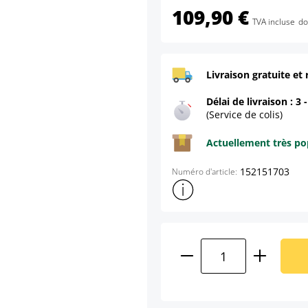
109,90 €
TVA incluse
do
Livraison gratuite et 
Délai de livraison : 3 
(Service de colis)
Actuellement très pop
152151703
Numéro d'article:
Afficher plus d'informations s
Quantité de produ