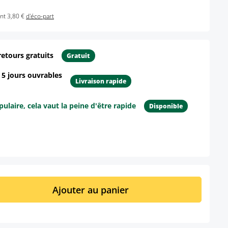
nt 3,80 €
d'éco-part
retours gratuits
Gratuit
- 5 jours ouvrables
Livraison rapide
ulaire, cela vaut la peine d'être rapide
Disponible
ur le produit
it : Entrez la quantité souhaitée ou util
Ajouter au panier