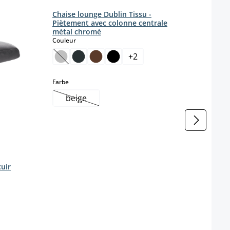
Chaise lounge Dublin Tissu -
Piètement avec colonne centrale
métal chromé
select
Couleur
+
2
(Cette option n'est pas disponible pour le momen
select
Farbe
beige
(Cette option n'est pas disponible pour le m
Chais
cuir
tissu
Coule