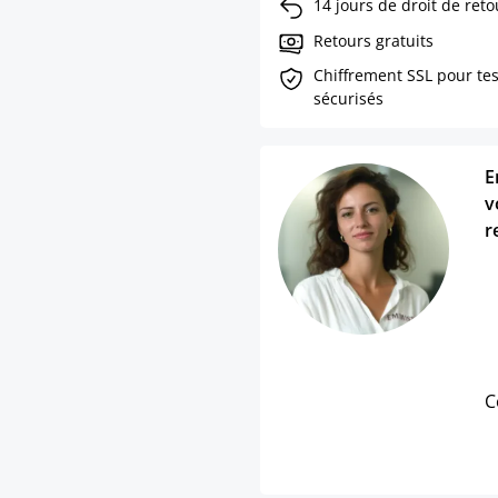
14 jours de droit de reto
Retours gratuits
Chiffrement SSL pour te
sécurisés
E
v
r
C