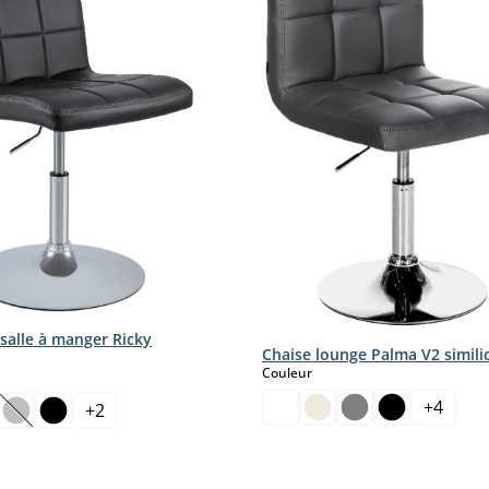
salle à manger Ricky
Chaise lounge Palma V2 simili
select
Couleur
ct
+
4
+
2
(Cette option n'est pas disponible pour le moment.)