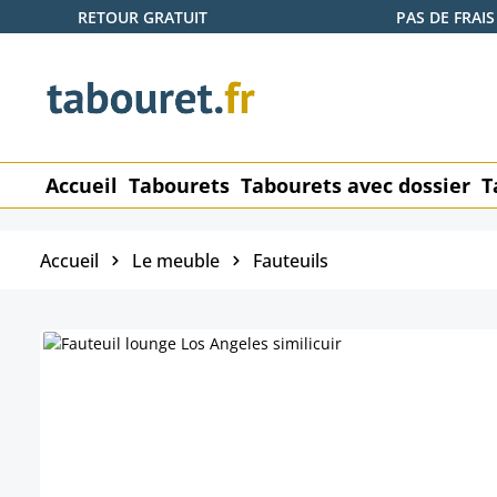
RETOUR GRATUIT
PAS DE FRAIS
ser au contenu principal
Passer à la recherche
Passer à la navigation principale
Accueil
Tabourets
Tabourets avec dossier
T
Accueil
Le meuble
Fauteuils