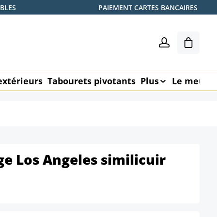
ABLES
PAIEMENT CARTES BANCAIRES
Le pani
extérieurs
Tabourets pivotants
Plus
Le meubl
ge Los Angeles similicuir