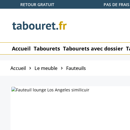
RETOUR GRATUIT
PAS DE FRAIS
ser au contenu principal
Passer à la recherche
Passer à la navigation principale
Accueil
Tabourets
Tabourets avec dossier
T
Accueil
Le meuble
Fauteuils