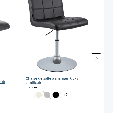
Coule
Chaise de salle à manger Ricky
cuir
similicuir
select
Couleur
+
2
(Cette option n'est pas disponible pou