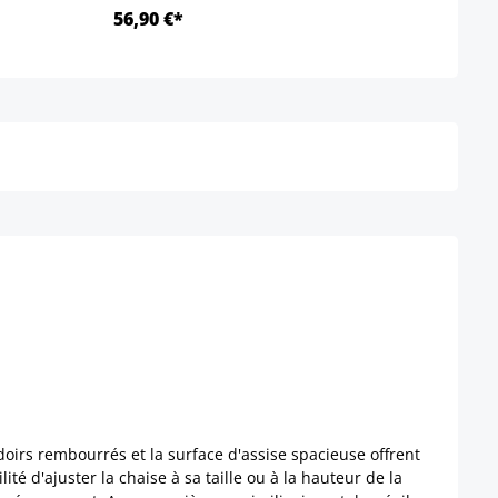
56,90 €*
Ab 1
Détails
irs rembourrés et la surface d'assise spacieuse offrent
lité d'ajuster la chaise à sa taille ou à la hauteur de la