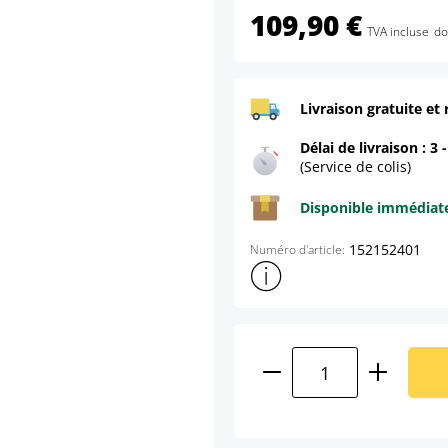
109,90 €
TVA incluse
do
Livraison gratuite et 
Délai de livraison : 3 
(Service de colis)
Disponible immédia
152152401
Numéro d'article:
Afficher plus d'informations s
Quantité de produ