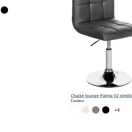
ct
Chaise lounge Palma V2 simili
select
Couleur
+
4