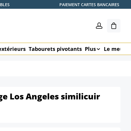
ABLES
PAIEMENT CARTES BANCAIRES
Le pani
extérieurs
Tabourets pivotants
Plus
Le meubl
ge Los Angeles similicuir