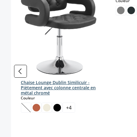
sele
Couleur
Chaise Lounge Dublin Similicuir -
Piètement avec colonne centrale en
métal chromé
select
Couleur
+
4
(Cette option n'est pas disponible pour le moment.)