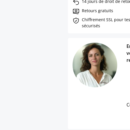
14 jours de droit de reto
Retours gratuits
Chiffrement SSL pour te
sécurisés
E
v
r
C