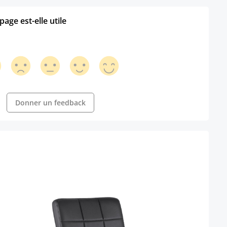
age est-elle utile
Donner un feedback
Faute