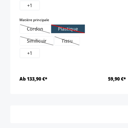
+
1
select
Matière principale
Cordon
Plastique
(Cette option n'est pas disponible pour le momen
(Cette option n'est pas disponi
Similicuir
Tissu
(Cette option n'est pas disponible pour le mome
(Cette option n'est pas disponi
+
1
Ab 133,90 €*
59,90 €*
Détails