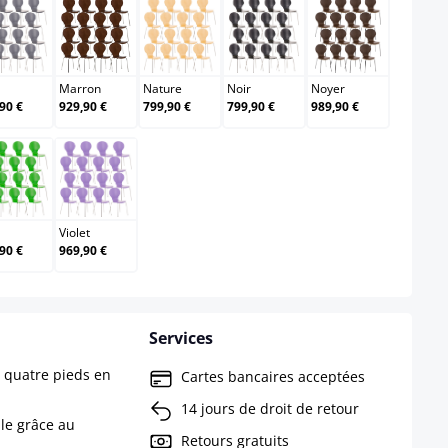
Gris
Marron
Nature
Noir
Noyer
Marron
Nature
Noir
Noyer
90 €
929,90 €
799,90 €
799,90 €
989,90 €
Vert
Violet
Violet
90 €
969,90 €
Services
à quatre pieds en
Cartes bancaires acceptées
14 jours de droit de retour
ble grâce au
Retours gratuits