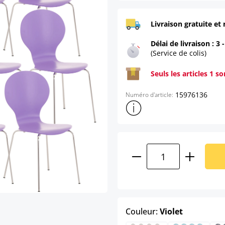
Livraison gratuite et 
Délai de livraison : 3 
(Service de colis)
Seuls les articles 1 s
15976136
Numéro d'article:
Afficher plus d'informations s
Quantité de produ
select
Couleur:
Violet