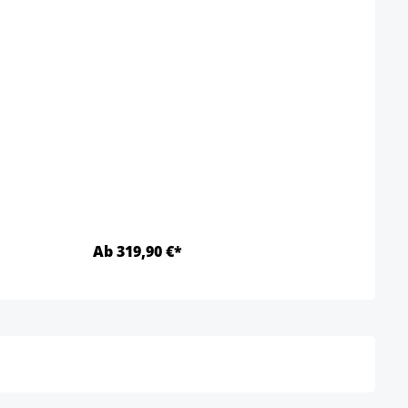
Ab 319,90 €*
Ab 1
Détails