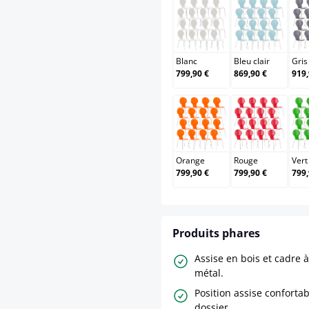
Blanc
Bleu clair
Blanc
Bleu clair
Gris
799,90 €
869,90 €
919,
Orange
Rouge
Orange
Rouge
Vert
799,90 €
799,90 €
799,
Produits phares
Assise en bois et cadre 
métal.
Position assise conforta
dossier.