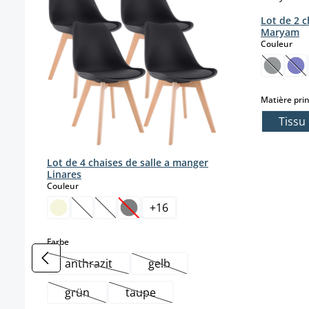
Lot de 2 c
Maryam
sele
Couleur
(Cette o
(Ce
Matière prin
Tissu
Lot de 4 chaises de salle a manger
Linares
select
Couleur
+
16
(Cette option n'est pas disponible pour le momen
(Cette option n'est pas disponible pour le 
(Cette option n'est pas disponible pou
select
Farbe
anthrazit
gelb
(Cette option n'est pas disponible pour le mome
(Cette option n'est pas disponib
grün
taupe
(Cette option n'est pas disponible pour le moment
(Cette option n'est pas disponible p