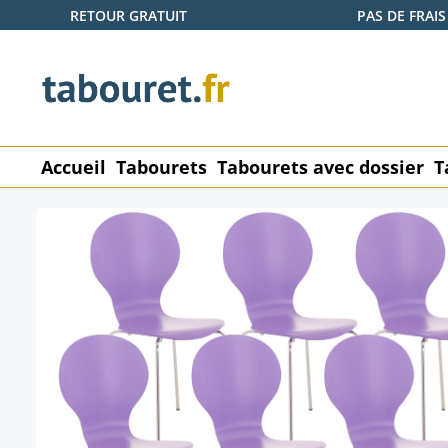
RETOUR GRATUIT
PAS DE FRAIS
ser au contenu principal
Passer à la recherche
Passer à la navigation principale
Accueil
Tabourets
Tabourets avec dossier
T