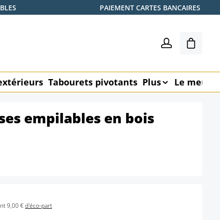
ABLES
PAIEMENT CARTES BANCAIRES
Le pani
extérieurs
Tabourets pivotants
Plus
Le meubl
ises empilables en bois
nt 9,00 €
d'éco-part