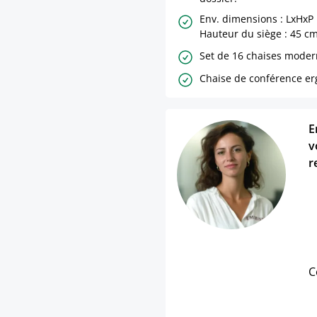
Env. dimensions : LxHxP
Hauteur du siège : 45 cm
Set de 16 chaises moder
Chaise de conférence e
E
v
r
C