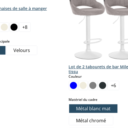
haises de salle à manger
ct
+
8
ption n'est pas disponible pour le moment.)
tte option n'est pas disponible pour le moment.)
select
cipale
Velours
Lot de 2 tabourets de bar Mil
tissu
select
Couleur
+
6
t.)
moment.)
r le moment.)
select
Matériel du cadre
Métal blanc mat
nt.)
le pour le moment.)
Métal chromé
.)
our le moment.)