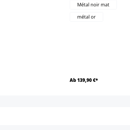
Métal noir mat
métal or
t.)
ble pour le moment.)
nt.)
ble pour le moment.)
Ab 139,90 €*
Détails
Détails