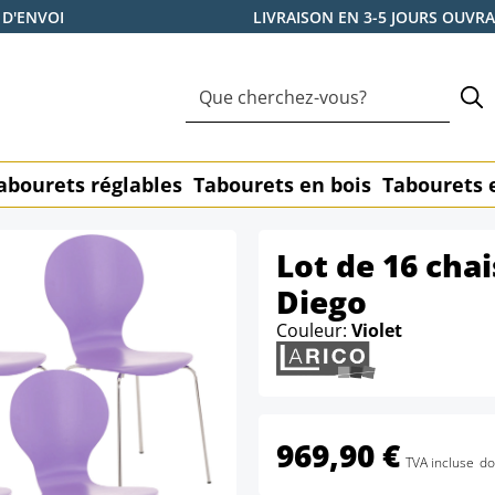
 D'ENVOI
LIVRAISON EN 3-5 JOURS OUVR
abourets réglables
Tabourets en bois
Tabourets 
Lot de 16 cha
Diego
Couleur:
Violet
969,90 €
TVA incluse
do