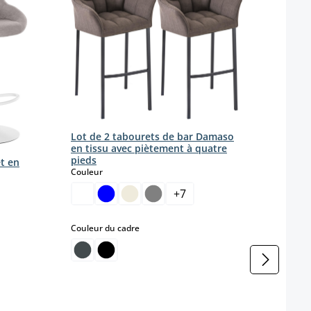
Lot d
V2 si
Coule
Coule
Lot de 2 tabourets de bar Damaso
en tissu avec piètement à quatre
Farbe
pieds
et en
select
Couleur
h
+
7
select
Couleur du cadre